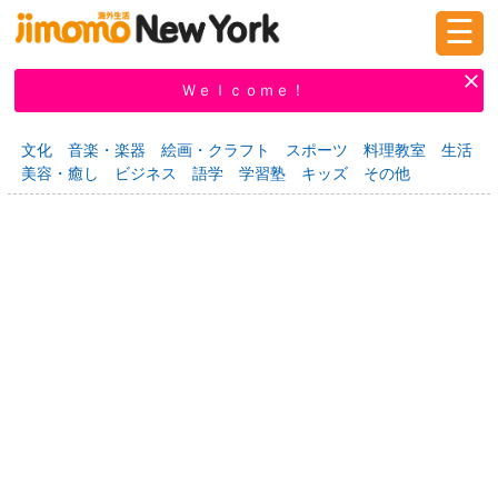
☰
ログイン
新規登録
Ｗｅｌｃｏｍｅ！
文化
音楽・楽器
絵画・クラフト
スポーツ
料理教室
生活
美容・癒し
ビジネス
語学
学習塾
キッズ
その他
掲示板
タウン情報
教えて！
ニュース
イベント
求人
物件
習い事