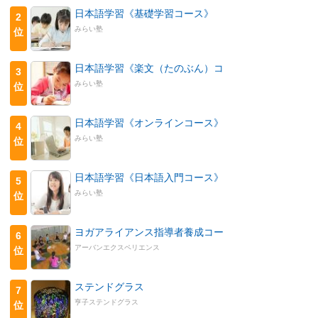
日本語学習《基礎学習コース》
2
みらい塾
位
日本語学習《楽文（たのぶん）コ
3
みらい塾
位
日本語学習《オンラインコース》
4
みらい塾
位
日本語学習《日本語入門コース》
5
みらい塾
位
ヨガアライアンス指導者養成コー
6
アーバンエクスペリエンス
位
ステンドグラス
7
亨子ステンドグラス
位