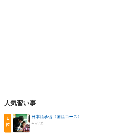
人気習い事
日本語学習《国語コース》
1
みらい塾
位