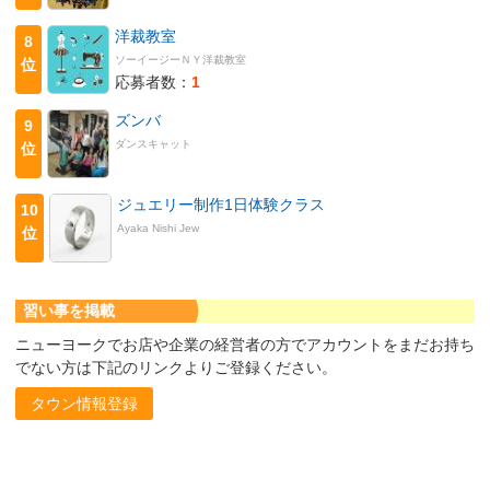
洋裁教室
8
ソーイージーＮＹ洋裁教室
位
応募者数：
1
ズンバ
9
ダンスキャット
位
ジュエリー制作1日体験クラス
10
Ayaka Nishi Jew
位
習い事を掲載
ニューヨークでお店や企業の経営者の方でアカウントをまだお持ち
でない方は下記のリンクよりご登録ください。
タウン情報登録