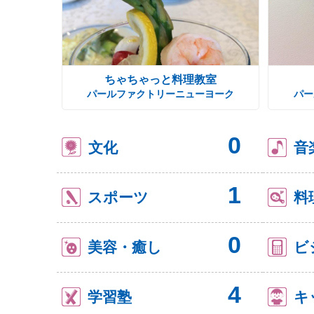
ちゃちゃっと料理教室
パールファクトリーニューヨーク
パー
0
文化
音
1
スポーツ
料
0
美容・癒し
ビ
4
学習塾
キ