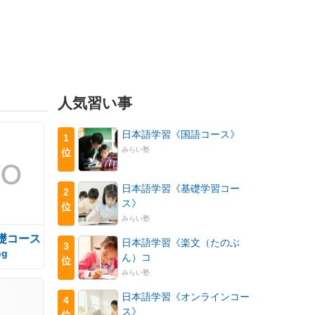
人気習い事
日本語学習《国語コース》
1
みらい塾
位
日本語学習《基礎学習コー
2
ス》
位
みらい塾
礎コース
日本語学習《楽文（たのぶ
3
ng
ん）コ
位
みらい塾
日本語学習《オンラインコー
4
ス》
位