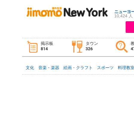
ニューヨ
10,424 人
ログイン
新規登録
掲示板
タウン
814
326
4
掲示板
タウン情報
教えて！
文化
音楽・楽器
絵画・クラフト
スポーツ
料理教
ニュース
イベント
求人
物件
習い事