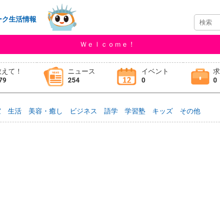
ーク生活情報
Ｗｅｌｃｏｍｅ！
教えて！
ニュース
イベント
79
254
0
0
室
生活
美容・癒し
ビジネス
語学
学習塾
キッズ
その他