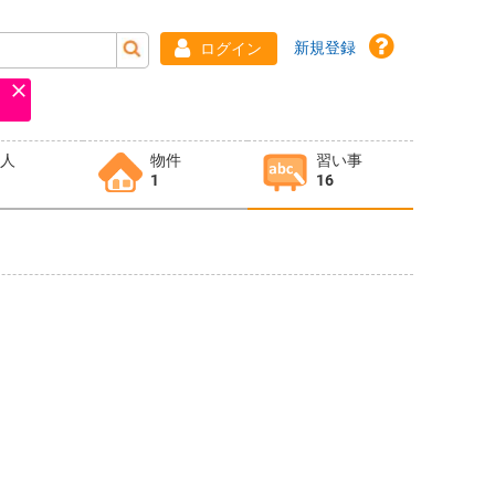
新規登録
ログイン
求人
物件
習い事
1
16