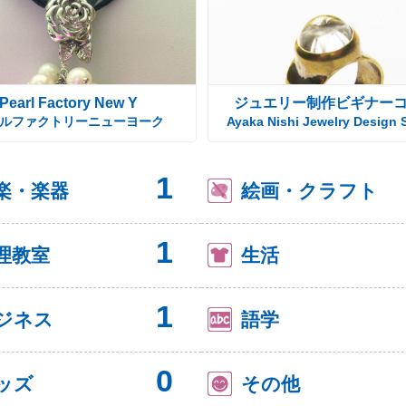
Pearl Factory New Y
ジュエリー制作ビギナー
ルファクトリーニューヨーク
Ayaka Nishi Jewelry Design 
1
楽・楽器
絵画・クラフト
1
理教室
生活
1
ジネス
語学
0
ッズ
その他