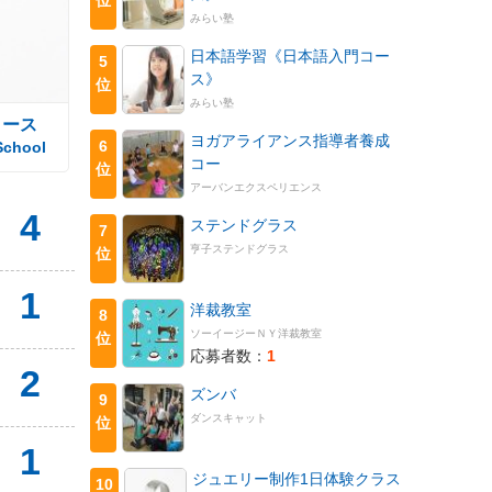
みらい塾
日本語学習《日本語入門コー
5
ス》
位
みらい塾
コース
ヨガアライアンス指導者養成
6
School
コー
位
アーバンエクスペリエンス
4
ステンドグラス
7
亨子ステンドグラス
位
1
洋裁教室
8
ソーイージーＮＹ洋裁教室
位
応募者数：
1
2
ズンバ
9
ダンスキャット
位
1
ジュエリー制作1日体験クラス
10