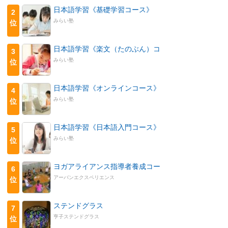
日本語学習《基礎学習コース》
2
みらい塾
位
日本語学習《楽文（たのぶん）コ
3
みらい塾
位
日本語学習《オンラインコース》
4
みらい塾
位
日本語学習《日本語入門コース》
5
みらい塾
位
ヨガアライアンス指導者養成コー
6
アーバンエクスペリエンス
位
ステンドグラス
7
亨子ステンドグラス
位