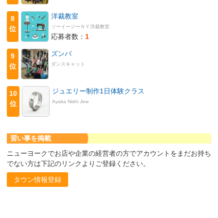
洋裁教室
8
ソーイージーＮＹ洋裁教室
位
応募者数：
1
ズンバ
9
ダンスキャット
位
ジュエリー制作1日体験クラス
10
Ayaka Nishi Jew
位
習い事を掲載
ニューヨークでお店や企業の経営者の方でアカウントをまだお持ち
でない方は下記のリンクよりご登録ください。
タウン情報登録