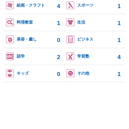
4
1
絵画・クラフト
スポーツ
1
1
料理教室
生活
0
1
美容・癒し
ビジネス
2
4
語学
学習塾
0
1
キッズ
その他