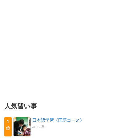
人気習い事
日本語学習《国語コース》
1
みらい塾
位