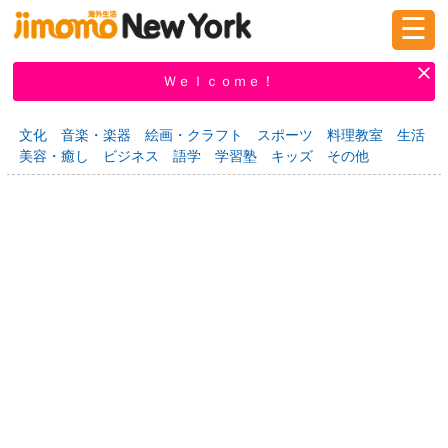
☰
ログイン
新規登録
Ｗｅｌｃｏｍｅ！
文化
音楽・楽器
絵画・クラフト
スポーツ
料理教室
生活
美容・癒し
ビジネス
語学
学習塾
キッズ
その他
掲示板
タウン情報
教えて！
ニュース
イベント
求人
物件
習い事