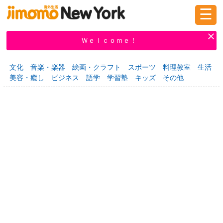
☰
ログイン
新規登録
Ｗｅｌｃｏｍｅ！
文化
音楽・楽器
絵画・クラフト
スポーツ
料理教室
生活
美容・癒し
ビジネス
語学
学習塾
キッズ
その他
掲示板
タウン情報
教えて！
ニュース
イベント
求人
物件
習い事