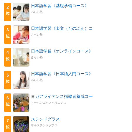
日本語学習《基礎学習コース》
2
みらい塾
位
日本語学習《楽文（たのぶん）コ
3
みらい塾
位
日本語学習《オンラインコース》
4
みらい塾
位
日本語学習《日本語入門コース》
5
みらい塾
位
ヨガアライアンス指導者養成コー
6
アーバンエクスペリエンス
位
ステンドグラス
7
亨子ステンドグラス
位