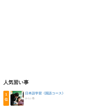
人気習い事
日本語学習《国語コース》
1
みらい塾
位