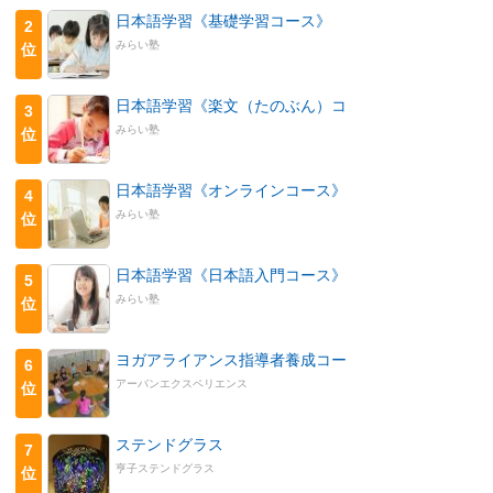
日本語学習《基礎学習コース》
2
みらい塾
位
日本語学習《楽文（たのぶん）コ
3
みらい塾
位
日本語学習《オンラインコース》
4
みらい塾
位
日本語学習《日本語入門コース》
5
みらい塾
位
ヨガアライアンス指導者養成コー
6
アーバンエクスペリエンス
位
ステンドグラス
7
亨子ステンドグラス
位