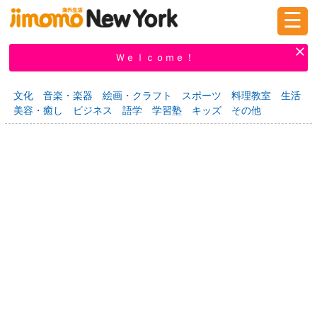
☰
ログイン
新規登録
Ｗｅｌｃｏｍｅ！
文化
音楽・楽器
絵画・クラフト
スポーツ
料理教室
生活
美容・癒し
ビジネス
語学
学習塾
キッズ
その他
掲示板
タウン情報
教えて！
ニュース
イベント
求人
物件
習い事