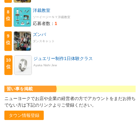
洋裁教室
8
ソーイージーＮＹ洋裁教室
位
応募者数：
1
ズンバ
9
ダンスキャット
位
ジュエリー制作1日体験クラス
10
Ayaka Nishi Jew
位
習い事を掲載
ニューヨークでお店や企業の経営者の方でアカウントをまだお持ち
でない方は下記のリンクよりご登録ください。
タウン情報登録