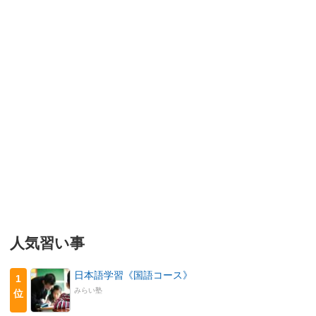
人気習い事
日本語学習《国語コース》
1
みらい塾
位