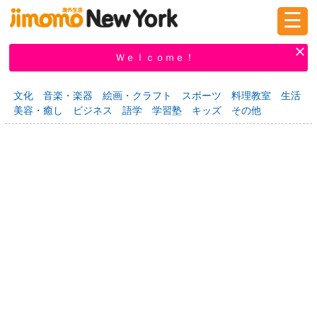
☰
ログイン
新規登録
Ｗｅｌｃｏｍｅ！
文化
音楽・楽器
絵画・クラフト
スポーツ
料理教室
生活
美容・癒し
ビジネス
語学
学習塾
キッズ
その他
掲示板
タウン情報
教えて！
ニュース
イベント
求人
物件
習い事