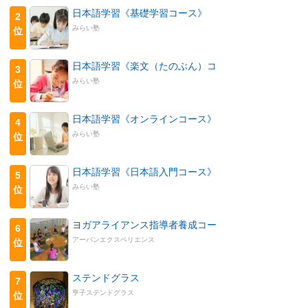
日本語学習《基礎学習コース》
2
みらい塾
位
日本語学習《楽文（たのぶん）コ
3
みらい塾
位
日本語学習《オンラインコース》
4
みらい塾
位
日本語学習《日本語入門コース》
5
みらい塾
位
ヨガアライアンス指導者養成コー
6
アーバンエクスペリエンス
位
ステンドグラス
7
亨子ステンドグラス
位