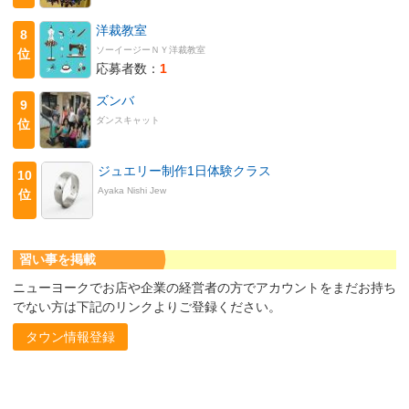
洋裁教室
8
ソーイージーＮＹ洋裁教室
位
応募者数：
1
ズンバ
9
ダンスキャット
位
ジュエリー制作1日体験クラス
10
Ayaka Nishi Jew
位
習い事を掲載
ニューヨークでお店や企業の経営者の方でアカウントをまだお持ち
でない方は下記のリンクよりご登録ください。
タウン情報登録