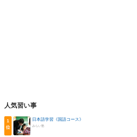
人気習い事
日本語学習《国語コース》
1
みらい塾
位