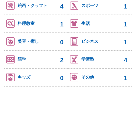
4
1
絵画・クラフト
スポーツ
1
1
料理教室
生活
0
1
美容・癒し
ビジネス
2
4
語学
学習塾
0
1
キッズ
その他