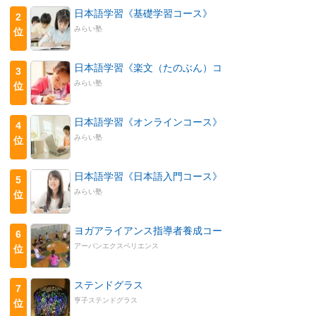
日本語学習《基礎学習コース》
2
みらい塾
位
日本語学習《楽文（たのぶん）コ
3
みらい塾
位
日本語学習《オンラインコース》
4
みらい塾
位
日本語学習《日本語入門コース》
5
みらい塾
位
ヨガアライアンス指導者養成コー
6
アーバンエクスペリエンス
位
ステンドグラス
7
亨子ステンドグラス
位