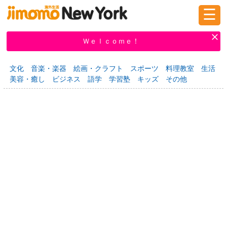
☰
ログイン
新規登録
Ｗｅｌｃｏｍｅ！
文化
音楽・楽器
絵画・クラフト
スポーツ
料理教室
生活
美容・癒し
ビジネス
語学
学習塾
キッズ
その他
掲示板
タウン情報
教えて！
ニュース
イベント
求人
物件
習い事