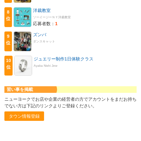
洋裁教室
8
ソーイージーＮＹ洋裁教室
位
応募者数：
1
ズンバ
9
ダンスキャット
位
ジュエリー制作1日体験クラス
10
Ayaka Nishi Jew
位
習い事を掲載
ニューヨークでお店や企業の経営者の方でアカウントをまだお持ち
でない方は下記のリンクよりご登録ください。
タウン情報登録