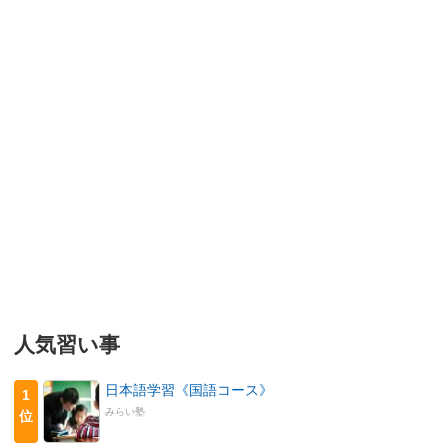
人気習い事
日本語学習《国語コース》
1
みらい塾
位