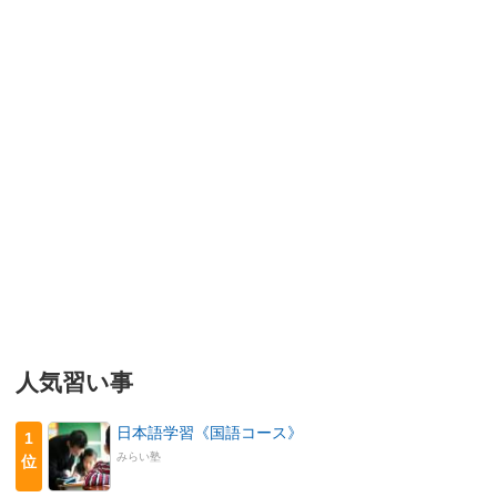
人気習い事
日本語学習《国語コース》
1
みらい塾
位