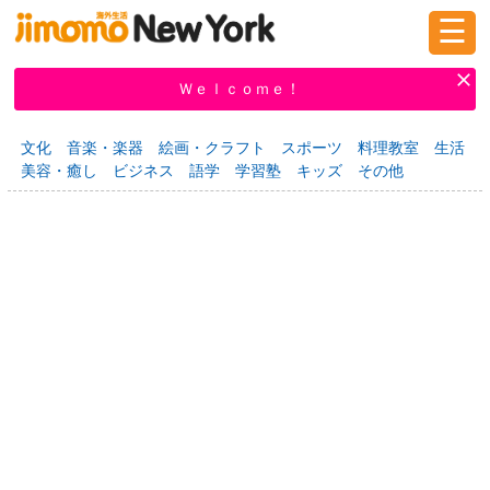
☰
ログイン
新規登録
Ｗｅｌｃｏｍｅ！
文化
音楽・楽器
絵画・クラフト
スポーツ
料理教室
生活
美容・癒し
ビジネス
語学
学習塾
キッズ
その他
掲示板
タウン情報
教えて！
ニュース
イベント
求人
物件
習い事