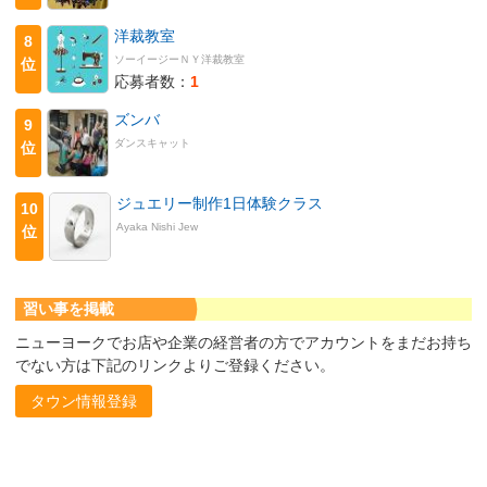
洋裁教室
8
ソーイージーＮＹ洋裁教室
位
応募者数：
1
ズンバ
9
ダンスキャット
位
ジュエリー制作1日体験クラス
10
Ayaka Nishi Jew
位
習い事を掲載
ニューヨークでお店や企業の経営者の方でアカウントをまだお持ち
でない方は下記のリンクよりご登録ください。
タウン情報登録