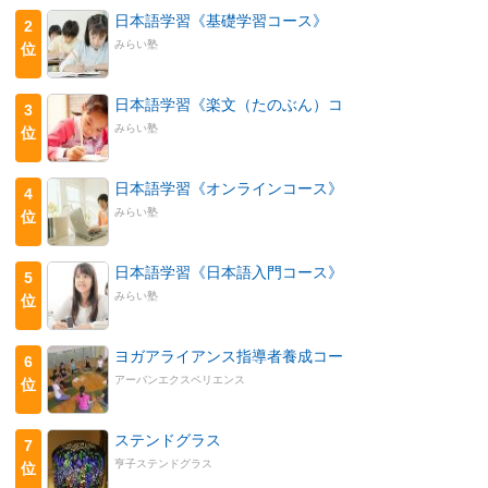
日本語学習《基礎学習コース》
2
みらい塾
位
日本語学習《楽文（たのぶん）コ
3
みらい塾
位
日本語学習《オンラインコース》
4
みらい塾
位
日本語学習《日本語入門コース》
5
みらい塾
位
ヨガアライアンス指導者養成コー
6
アーバンエクスペリエンス
位
ステンドグラス
7
亨子ステンドグラス
位