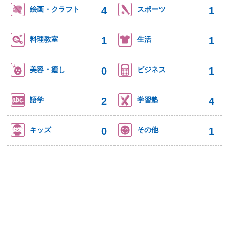
4
1
絵画・クラフト
スポーツ
1
1
料理教室
生活
0
1
美容・癒し
ビジネス
2
4
語学
学習塾
0
1
キッズ
その他