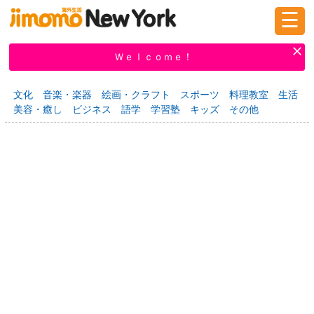
☰
ログイン
新規登録
Ｗｅｌｃｏｍｅ！
文化
音楽・楽器
絵画・クラフト
スポーツ
料理教室
生活
美容・癒し
ビジネス
語学
学習塾
キッズ
その他
掲示板
タウン情報
教えて！
ニュース
イベント
求人
物件
習い事