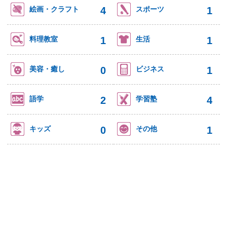
4
1
絵画・クラフト
スポーツ
1
1
料理教室
生活
0
1
美容・癒し
ビジネス
2
4
語学
学習塾
0
1
キッズ
その他