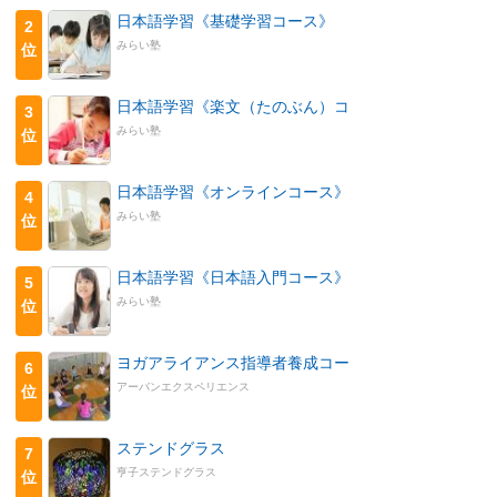
日本語学習《基礎学習コース》
2
みらい塾
位
日本語学習《楽文（たのぶん）コ
3
みらい塾
位
日本語学習《オンラインコース》
4
みらい塾
位
日本語学習《日本語入門コース》
5
みらい塾
位
ヨガアライアンス指導者養成コー
6
アーバンエクスペリエンス
位
ステンドグラス
7
亨子ステンドグラス
位