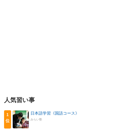
人気習い事
日本語学習《国語コース》
1
みらい塾
位