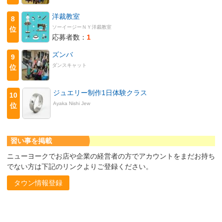
洋裁教室
8
ソーイージーＮＹ洋裁教室
位
応募者数：
1
ズンバ
9
ダンスキャット
位
ジュエリー制作1日体験クラス
10
Ayaka Nishi Jew
位
習い事を掲載
ニューヨークでお店や企業の経営者の方でアカウントをまだお持ち
でない方は下記のリンクよりご登録ください。
タウン情報登録