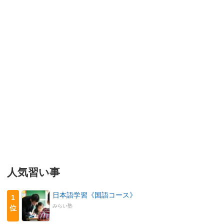
人気習い事
日本語学習《国語コース》
1
みらい塾
位