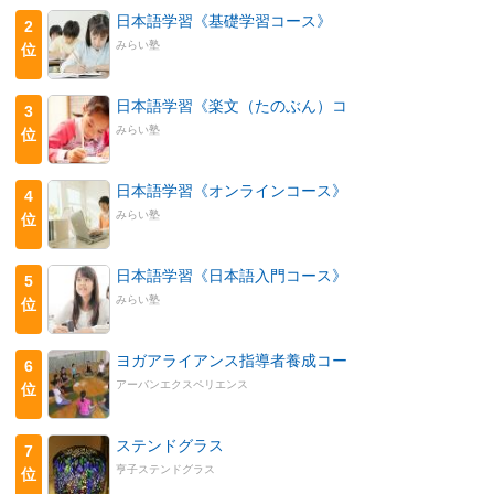
日本語学習《基礎学習コース》
2
みらい塾
位
日本語学習《楽文（たのぶん）コ
3
みらい塾
位
日本語学習《オンラインコース》
4
みらい塾
位
日本語学習《日本語入門コース》
5
みらい塾
位
ヨガアライアンス指導者養成コー
6
アーバンエクスペリエンス
位
ステンドグラス
7
亨子ステンドグラス
位