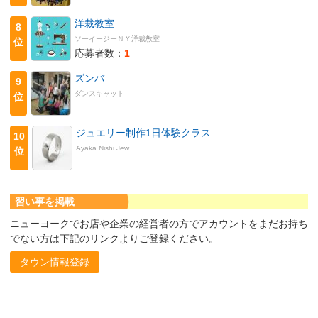
洋裁教室
8
ソーイージーＮＹ洋裁教室
位
応募者数：
1
ズンバ
9
ダンスキャット
位
ジュエリー制作1日体験クラス
10
Ayaka Nishi Jew
位
習い事を掲載
ニューヨークでお店や企業の経営者の方でアカウントをまだお持ち
でない方は下記のリンクよりご登録ください。
タウン情報登録