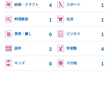
4
1
絵画・クラフト
スポーツ
1
1
料理教室
生活
0
1
美容・癒し
ビジネス
2
4
語学
学習塾
0
1
キッズ
その他