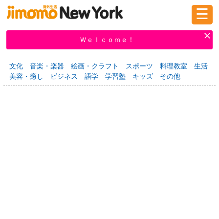
☰
ログイン
新規登録
Ｗｅｌｃｏｍｅ！
文化
音楽・楽器
絵画・クラフト
スポーツ
料理教室
生活
美容・癒し
ビジネス
語学
学習塾
キッズ
その他
掲示板
タウン情報
教えて！
ニュース
イベント
求人
物件
習い事