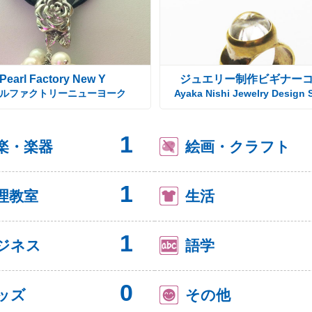
Pearl Factory New Y
ジュエリー制作ビギナー
ルファクトリーニューヨーク
Ayaka Nishi Jewelry Design 
1
楽・楽器
絵画・クラフト
1
理教室
生活
1
ジネス
語学
0
ッズ
その他