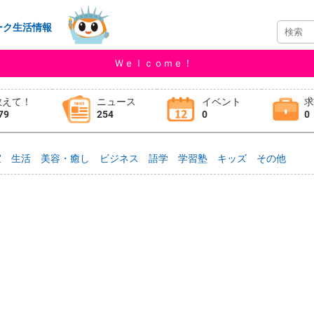
ーク生活情報
Ｗｅｌｃｏｍｅ！
教えて！
ニュース
イベント
79
254
0
0
室
生活
美容・癒し
ビジネス
語学
学習塾
キッズ
その他