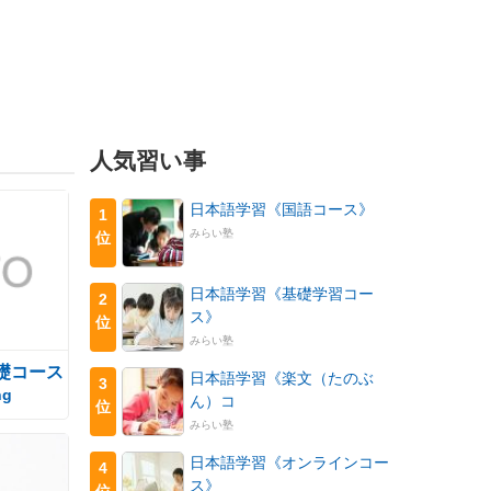
人気習い事
日本語学習《国語コース》
1
みらい塾
位
日本語学習《基礎学習コー
2
ス》
位
みらい塾
礎コース
日本語学習《楽文（たのぶ
3
ng
ん）コ
位
みらい塾
日本語学習《オンラインコー
4
ス》
位