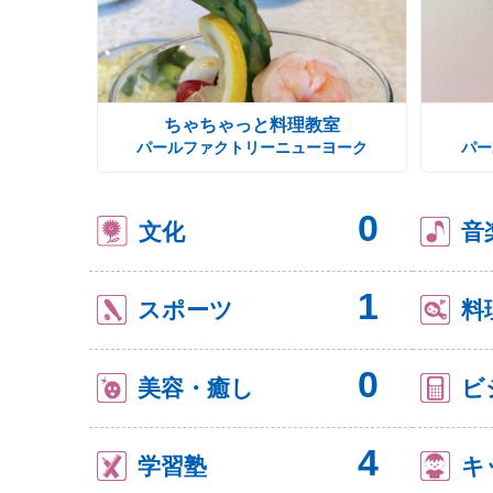
ちゃちゃっと料理教室
パールファクトリーニューヨーク
パー
0
文化
音
1
スポーツ
料
0
美容・癒し
ビ
4
学習塾
キ