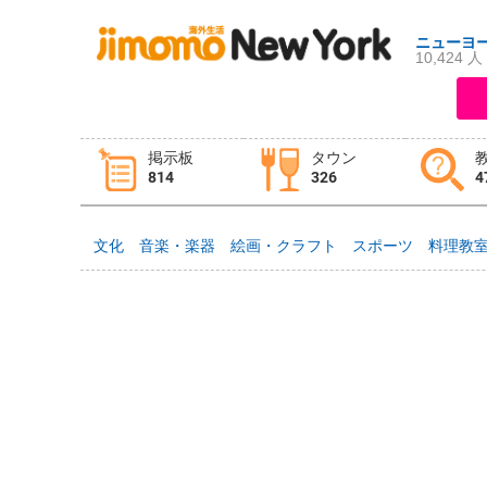
ニューヨ
10,424 人
ログイン
新規登録
掲示板
タウン
814
326
4
掲示板
タウン情報
教えて！
文化
音楽・楽器
絵画・クラフト
スポーツ
料理教
ニュース
イベント
求人
物件
習い事