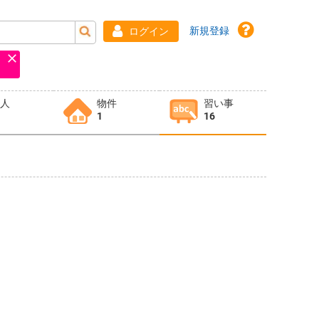
新規登録
ログイン
求人
物件
習い事
1
16