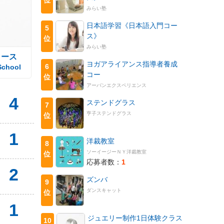
みらい塾
日本語学習《日本語入門コー
5
ス》
位
みらい塾
コース
ヨガアライアンス指導者養成
6
School
コー
位
アーバンエクスペリエンス
4
ステンドグラス
7
亨子ステンドグラス
位
1
洋裁教室
8
ソーイージーＮＹ洋裁教室
位
応募者数：
1
2
ズンバ
9
ダンスキャット
位
1
ジュエリー制作1日体験クラス
10