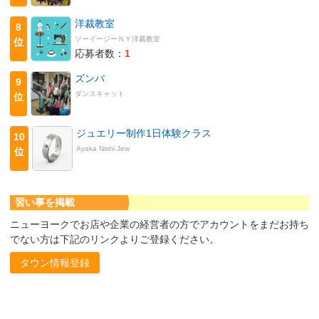
洋裁教室
8
ソーイージーＮＹ洋裁教室
位
応募者数：
1
ズンバ
9
ダンスキャット
位
ジュエリー制作1日体験クラス
10
Ayaka Nishi Jew
位
習い事を掲載
ニューヨークでお店や企業の経営者の方でアカウントをまだお持ち
でない方は下記のリンクよりご登録ください。
タウン情報登録