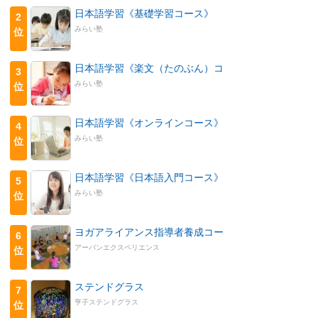
日本語学習《基礎学習コース》
2
みらい塾
位
日本語学習《楽文（たのぶん）コ
3
みらい塾
位
日本語学習《オンラインコース》
4
みらい塾
位
日本語学習《日本語入門コース》
5
みらい塾
位
ヨガアライアンス指導者養成コー
6
アーバンエクスペリエンス
位
ステンドグラス
7
亨子ステンドグラス
位