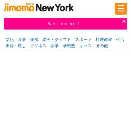
☰
ログイン
新規登録
Ｗｅｌｃｏｍｅ！
文化
音楽・楽器
絵画・クラフト
スポーツ
料理教室
生活
美容・癒し
ビジネス
語学
学習塾
キッズ
その他
掲示板
タウン情報
教えて！
ニュース
イベント
求人
物件
習い事