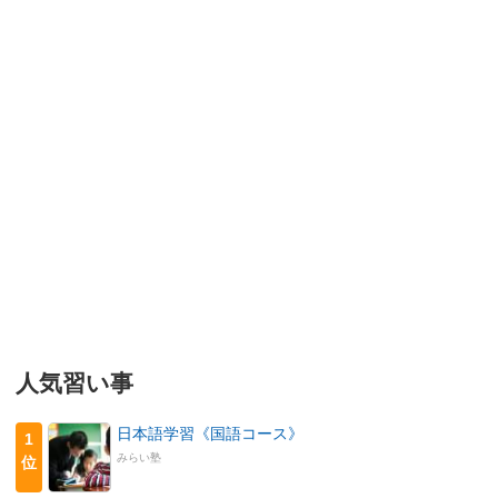
人気習い事
日本語学習《国語コース》
1
みらい塾
位