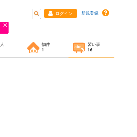
新規登録
ログイン
求人
物件
習い事
1
16