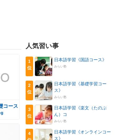
人気習い事
日本語学習《国語コース》
1
みらい塾
位
日本語学習《基礎学習コー
2
ス》
位
みらい塾
礎コース
日本語学習《楽文（たのぶ
3
ng
ん）コ
位
みらい塾
日本語学習《オンラインコー
4
ス》
位