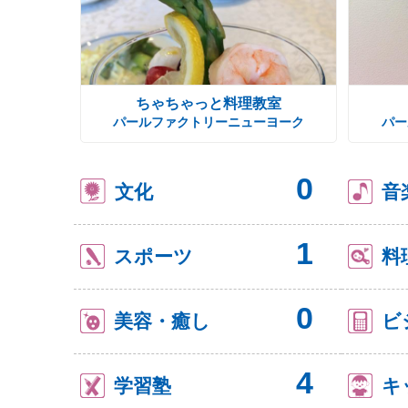
ちゃちゃっと料理教室
パールファクトリーニューヨーク
パー
0
文化
音
1
スポーツ
料
0
美容・癒し
ビ
4
学習塾
キ