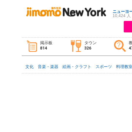
ニューヨ
10,424 人
ログイン
新規登録
掲示板
タウン
814
326
4
掲示板
タウン情報
教えて！
文化
音楽・楽器
絵画・クラフト
スポーツ
料理教
ニュース
イベント
求人
物件
習い事