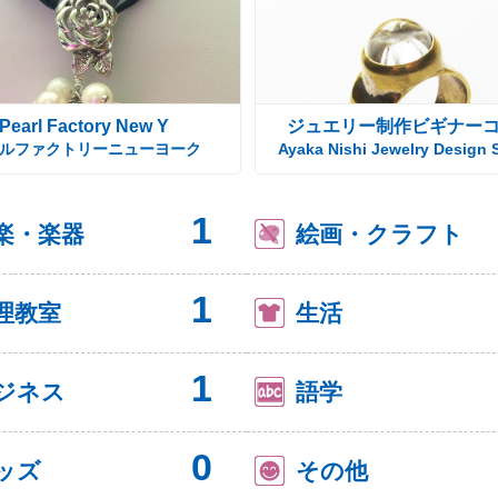
Pearl Factory New Y
ジュエリー制作ビギナー
ルファクトリーニューヨーク
Ayaka Nishi Jewelry Design 
1
楽・楽器
絵画・クラフト
1
理教室
生活
1
ジネス
語学
0
ッズ
その他