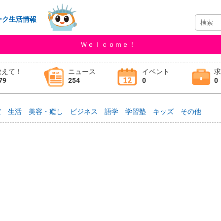
ーク生活情報
Ｗｅｌｃｏｍｅ！
教えて！
ニュース
イベント
79
254
0
0
室
生活
美容・癒し
ビジネス
語学
学習塾
キッズ
その他