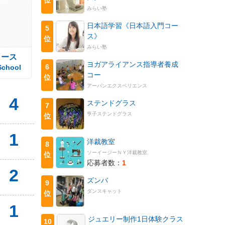
みらい塾
日本語学習《日本語入門コー
5
ス》
位
みらい塾
コース
ヨガアライアンス指導者養成
6
School
コー
位
アーバンエクスペリエンス
4
ステンドグラス
7
亨子ステンドグラス
位
1
洋裁教室
8
ソーイージーＮＹ洋裁教室
位
応募者数：
1
2
ズンバ
9
ダンスキャット
位
1
ジュエリー制作1日体験クラス
10