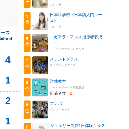
みらい塾
日本語学習《日本語入門コー
5
ス》
位
みらい塾
コース
ヨガアライアンス指導者養成
6
School
コー
位
アーバンエクスペリエンス
4
ステンドグラス
7
亨子ステンドグラス
位
1
洋裁教室
8
ソーイージーＮＹ洋裁教室
位
応募者数：
1
2
ズンバ
9
ダンスキャット
位
1
ジュエリー制作1日体験クラス
10