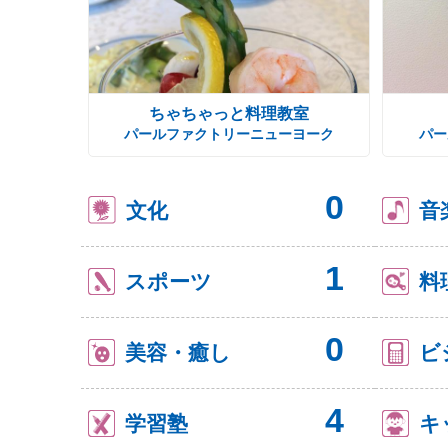
ちゃちゃっと料理教室
パールファクトリーニューヨーク
パー
0
文化
音
1
スポーツ
料
0
美容・癒し
ビ
4
学習塾
キ