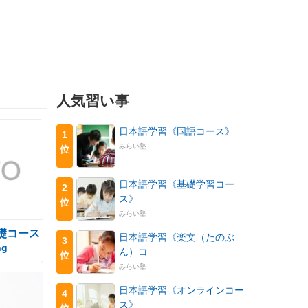
人気習い事
日本語学習《国語コース》
1
みらい塾
位
日本語学習《基礎学習コー
2
ス》
位
みらい塾
礎コース
日本語学習《楽文（たのぶ
3
ng
ん）コ
位
みらい塾
日本語学習《オンラインコー
4
ス》
位