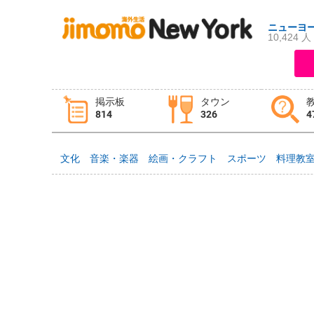
ニューヨ
10,424 人
ログイン
新規登録
掲示板
タウン
814
326
4
掲示板
タウン情報
教えて！
文化
音楽・楽器
絵画・クラフト
スポーツ
料理教
ニュース
イベント
求人
物件
習い事