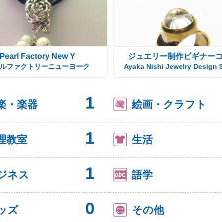
Pearl Factory New Y
ジュエリー制作ビギナー
ルファクトリーニューヨーク
Ayaka Nishi Jewelry Design 
1
楽・楽器
絵画・クラフト
1
理教室
生活
1
ジネス
語学
0
ッズ
その他