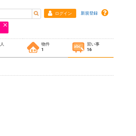
新規登録
ログイン
求人
物件
習い事
1
16