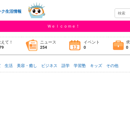
ーク生活情報
Ｗｅｌｃｏｍｅ！
教えて！
ニュース
イベント
79
254
0
0
室
生活
美容・癒し
ビジネス
語学
学習塾
キッズ
その他