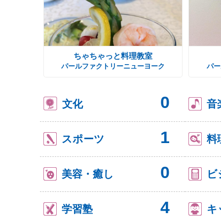
ちゃちゃっと料理教室
パールファクトリーニューヨーク
パー
0
文化
音
1
スポーツ
料
0
美容・癒し
ビ
4
学習塾
キ