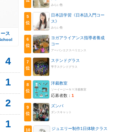
みらい塾
日本語学習《日本語入門コー
5
ス》
位
みらい塾
コース
ヨガアライアンス指導者養成
6
School
コー
位
アーバンエクスペリエンス
4
ステンドグラス
7
亨子ステンドグラス
位
1
洋裁教室
8
ソーイージーＮＹ洋裁教室
位
応募者数：
1
2
ズンバ
9
ダンスキャット
位
1
ジュエリー制作1日体験クラス
10