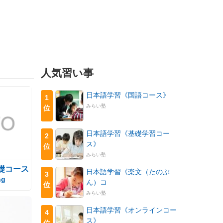
人気習い事
日本語学習《国語コース》
1
みらい塾
位
日本語学習《基礎学習コー
2
ス》
位
みらい塾
礎コース
日本語学習《楽文（たのぶ
3
ng
ん）コ
位
みらい塾
日本語学習《オンラインコー
4
ス》
位