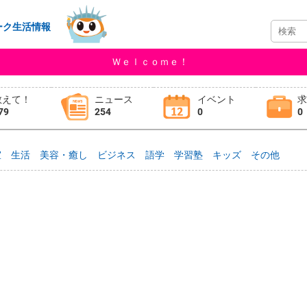
ーク生活情報
Ｗｅｌｃｏｍｅ！
教えて！
ニュース
イベント
79
254
0
0
室
生活
美容・癒し
ビジネス
語学
学習塾
キッズ
その他