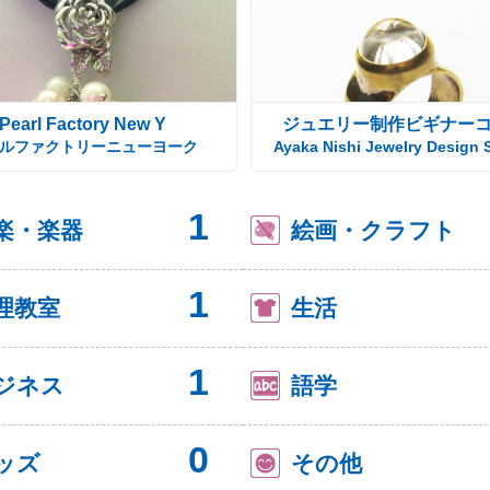
Pearl Factory New Y
ジュエリー制作ビギナー
ルファクトリーニューヨーク
Ayaka Nishi Jewelry Design 
1
楽・楽器
絵画・クラフト
1
理教室
生活
1
ジネス
語学
0
ッズ
その他