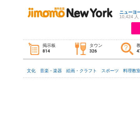
ニューヨ
10,424 人
ログイン
新規登録
掲示板
タウン
814
326
4
掲示板
タウン情報
教えて！
文化
音楽・楽器
絵画・クラフト
スポーツ
料理教
ニュース
イベント
求人
物件
習い事