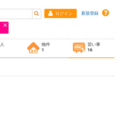
新規登録
ログイン
求人
物件
習い事
1
16