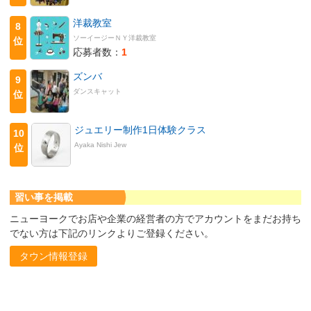
洋裁教室
8
ソーイージーＮＹ洋裁教室
位
応募者数：
1
ズンバ
9
ダンスキャット
位
ジュエリー制作1日体験クラス
10
Ayaka Nishi Jew
位
習い事を掲載
ニューヨークでお店や企業の経営者の方でアカウントをまだお持ち
でない方は下記のリンクよりご登録ください。
タウン情報登録