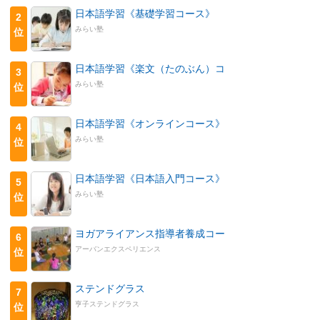
日本語学習《基礎学習コース》
2
みらい塾
位
日本語学習《楽文（たのぶん）コ
3
みらい塾
位
日本語学習《オンラインコース》
4
みらい塾
位
日本語学習《日本語入門コース》
5
みらい塾
位
ヨガアライアンス指導者養成コー
6
アーバンエクスペリエンス
位
ステンドグラス
7
亨子ステンドグラス
位