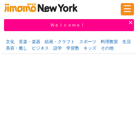
☰
ログイン
新規登録
Ｗｅｌｃｏｍｅ！
文化
音楽・楽器
絵画・クラフト
スポーツ
料理教室
生活
美容・癒し
ビジネス
語学
学習塾
キッズ
その他
掲示板
タウン情報
教えて！
ニュース
イベント
求人
物件
習い事