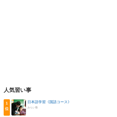
人気習い事
日本語学習《国語コース》
1
みらい塾
位