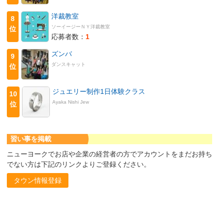
洋裁教室
8
ソーイージーＮＹ洋裁教室
位
応募者数：
1
ズンバ
9
ダンスキャット
位
ジュエリー制作1日体験クラス
10
Ayaka Nishi Jew
位
習い事を掲載
ニューヨークでお店や企業の経営者の方でアカウントをまだお持ち
でない方は下記のリンクよりご登録ください。
タウン情報登録