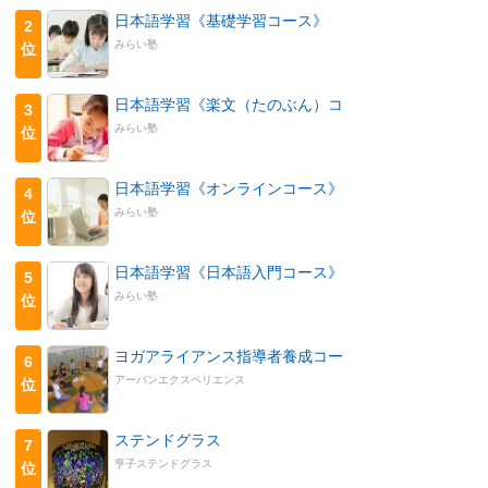
日本語学習《基礎学習コース》
2
みらい塾
位
日本語学習《楽文（たのぶん）コ
3
みらい塾
位
日本語学習《オンラインコース》
4
みらい塾
位
日本語学習《日本語入門コース》
5
みらい塾
位
ヨガアライアンス指導者養成コー
6
アーバンエクスペリエンス
位
ステンドグラス
7
亨子ステンドグラス
位