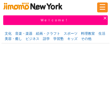
☰
ログイン
新規登録
Ｗｅｌｃｏｍｅ！
文化
音楽・楽器
絵画・クラフト
スポーツ
料理教室
生活
美容・癒し
ビジネス
語学
学習塾
キッズ
その他
掲示板
タウン情報
教えて！
ニュース
イベント
求人
物件
習い事