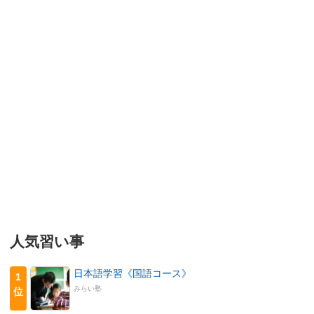
人気習い事
日本語学習《国語コース》
1
みらい塾
位