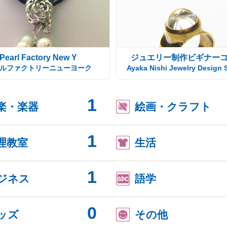
Pearl Factory New Y
ジュエリー制作ビギナー
ルファクトリーニューヨーク
Ayaka Nishi Jewelry Design 
1
楽・楽器
絵画・クラフト
1
理教室
生活
1
ジネス
語学
0
ッズ
その他