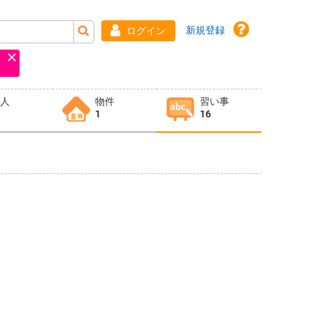
新規登録
ログイン
求人
物件
習い事
1
16