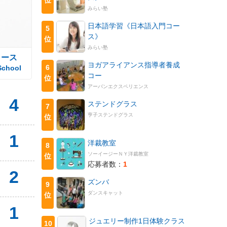
みらい塾
日本語学習《日本語入門コー
5
ス》
位
みらい塾
コース
ヨガアライアンス指導者養成
6
School
コー
位
アーバンエクスペリエンス
4
ステンドグラス
7
亨子ステンドグラス
位
1
洋裁教室
8
ソーイージーＮＹ洋裁教室
位
応募者数：
1
2
ズンバ
9
ダンスキャット
位
1
ジュエリー制作1日体験クラス
10