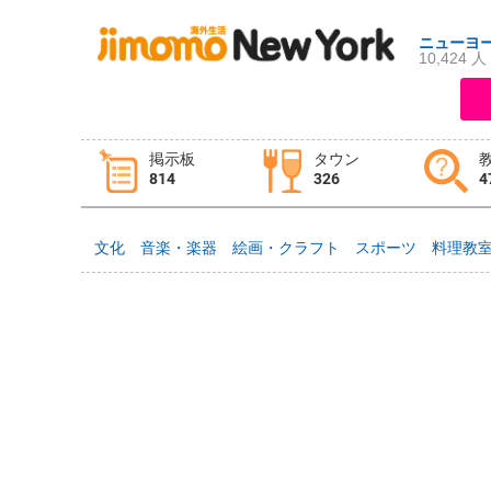
ニューヨ
10,424 人
ログイン
新規登録
掲示板
タウン
814
326
4
掲示板
タウン情報
教えて！
文化
音楽・楽器
絵画・クラフト
スポーツ
料理教
ニュース
イベント
求人
物件
習い事