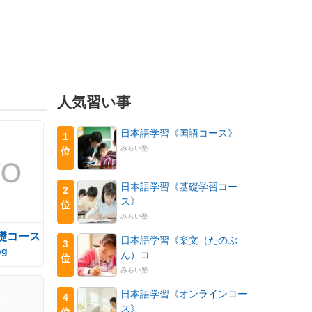
人気習い事
日本語学習《国語コース》
1
みらい塾
位
日本語学習《基礎学習コー
2
ス》
位
みらい塾
礎コース
日本語学習《楽文（たのぶ
3
ng
ん）コ
位
みらい塾
日本語学習《オンラインコー
4
ス》
位