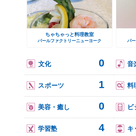
ちゃちゃっと料理教室
パールファクトリーニューヨーク
パー
0
文化
音
1
スポーツ
料
0
美容・癒し
ビ
4
学習塾
キ