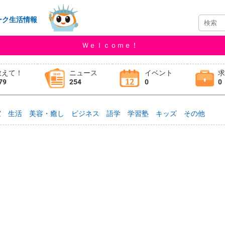
ーク生活情報
Ｗｅｌｃｏｍｅ！
教えて！
ニュース
イベント
79
254
0
0
室
生活
美容・癒し
ビジネス
語学
学習塾
キッズ
その他