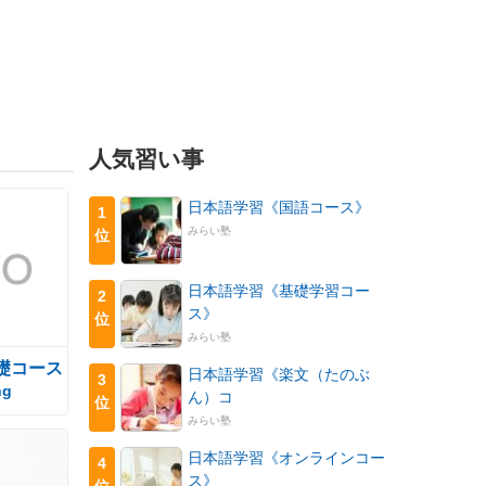
人気習い事
日本語学習《国語コース》
1
みらい塾
位
日本語学習《基礎学習コー
2
ス》
位
みらい塾
礎コース
日本語学習《楽文（たのぶ
3
ng
ん）コ
位
みらい塾
日本語学習《オンラインコー
4
ス》
位