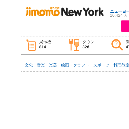
ニューヨ
10,424 人
ログイン
新規登録
掲示板
タウン
814
326
4
掲示板
タウン情報
教えて！
文化
音楽・楽器
絵画・クラフト
スポーツ
料理教
ニュース
イベント
求人
物件
習い事