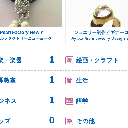
Pearl Factory New Y
ジュエリー制作ビギナー
ルファクトリーニューヨーク
Ayaka Nishi Jewelry Design 
1
楽・楽器
絵画・クラフト
1
理教室
生活
1
ジネス
語学
0
ッズ
その他