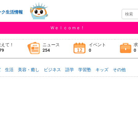
ーク生活情報
Ｗｅｌｃｏｍｅ！
教えて！
ニュース
イベント
79
254
0
0
室
生活
美容・癒し
ビジネス
語学
学習塾
キッズ
その他