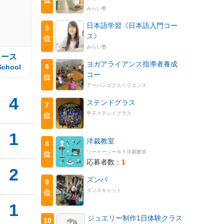
みらい塾
日本語学習《日本語入門コー
5
ス》
位
みらい塾
コース
ヨガアライアンス指導者養成
6
School
コー
位
アーバンエクスペリエンス
4
ステンドグラス
7
亨子ステンドグラス
位
1
洋裁教室
8
ソーイージーＮＹ洋裁教室
位
応募者数：
1
2
ズンバ
9
ダンスキャット
位
1
ジュエリー制作1日体験クラス
10