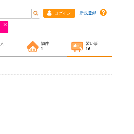
新規登録
ログイン
求人
物件
習い事
1
16