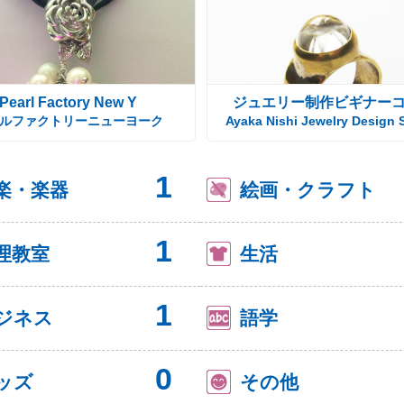
Pearl Factory New Y
ジュエリー制作ビギナー
ルファクトリーニューヨーク
Ayaka Nishi Jewelry Design 
1
楽・楽器
絵画・クラフト
1
理教室
生活
1
ジネス
語学
0
ッズ
その他