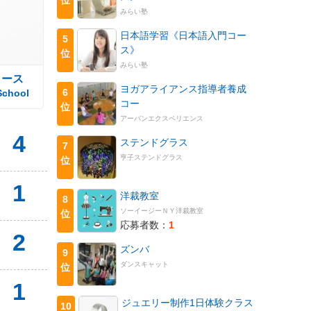
みらい塾
日本語学習《日本語入門コー
5
ス》
位
みらい塾
コース
ヨガアライアンス指導者養成
6
School
コー
位
アーバンエクスペリエンス
4
ステンドグラス
7
亨子ステンドグラス
位
1
洋裁教室
8
ソーイージーＮＹ洋裁教室
位
応募者数：
1
2
ズンバ
9
ダンスキャット
位
1
ジュエリー制作1日体験クラス
10