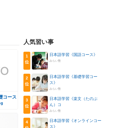
人気習い事
日本語学習《国語コース》
1
みらい塾
位
日本語学習《基礎学習コー
2
ス》
位
みらい塾
礎コース
日本語学習《楽文（たのぶ
3
ng
ん）コ
位
みらい塾
日本語学習《オンラインコー
4
ス》
位