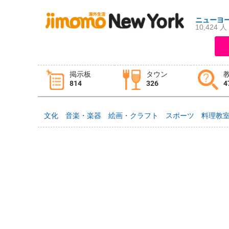
ニューヨ
10,424 人
ログイン
新規登録
掲示板
タウン
814
326
4
掲示板
タウン情報
教えて！
文化
音楽・楽器
絵画・クラフト
スポーツ
料理教
ニュース
イベント
求人
物件
習い事