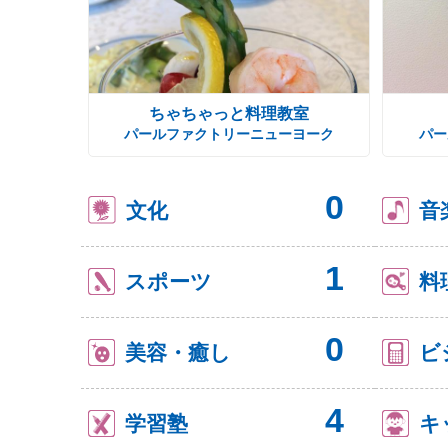
ちゃちゃっと料理教室
パールファクトリーニューヨーク
パー
0
文化
音
1
スポーツ
料
0
美容・癒し
ビ
4
学習塾
キ