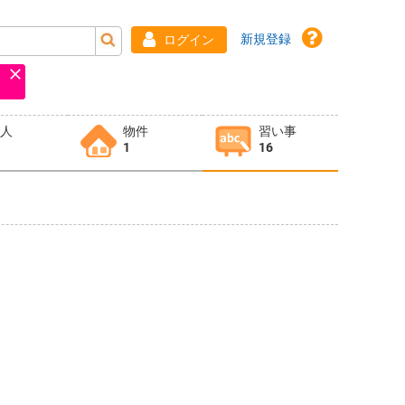
新規登録
ログイン
求人
物件
習い事
1
16