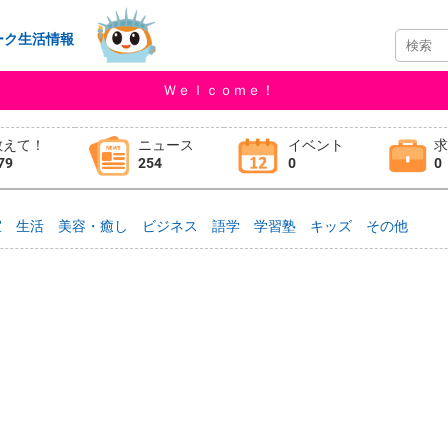
ーク生活情報
Ｗｅｌｃｏｍｅ！
教えて！
ニュース
イベント
79
254
0
0
室
生活
美容・癒し
ビジネス
語学
学習塾
キッズ
その他