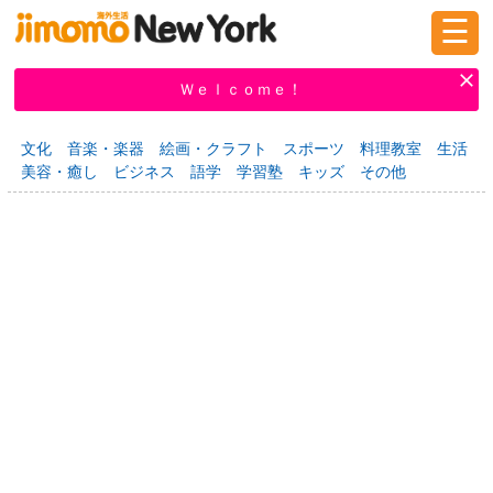
☰
ログイン
新規登録
Ｗｅｌｃｏｍｅ！
文化
音楽・楽器
絵画・クラフト
スポーツ
料理教室
生活
美容・癒し
ビジネス
語学
学習塾
キッズ
その他
掲示板
タウン情報
教えて！
ニュース
イベント
求人
物件
習い事