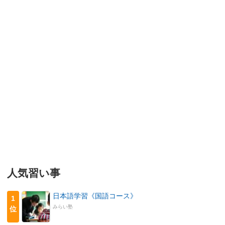
人気習い事
日本語学習《国語コース》
1
みらい塾
位