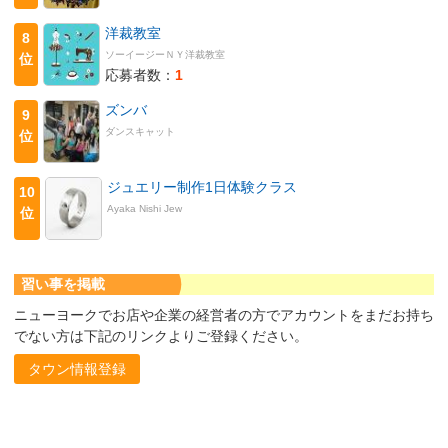
洋裁教室
8
ソーイージーＮＹ洋裁教室
位
応募者数：
1
ズンバ
9
ダンスキャット
位
ジュエリー制作1日体験クラス
10
Ayaka Nishi Jew
位
習い事を掲載
ニューヨークでお店や企業の経営者の方でアカウントをまだお持ち
でない方は下記のリンクよりご登録ください。
タウン情報登録