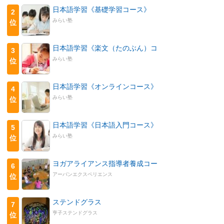
日本語学習《基礎学習コース》
2
みらい塾
位
日本語学習《楽文（たのぶん）コ
3
みらい塾
位
日本語学習《オンラインコース》
4
みらい塾
位
日本語学習《日本語入門コース》
5
みらい塾
位
ヨガアライアンス指導者養成コー
6
アーバンエクスペリエンス
位
ステンドグラス
7
亨子ステンドグラス
位