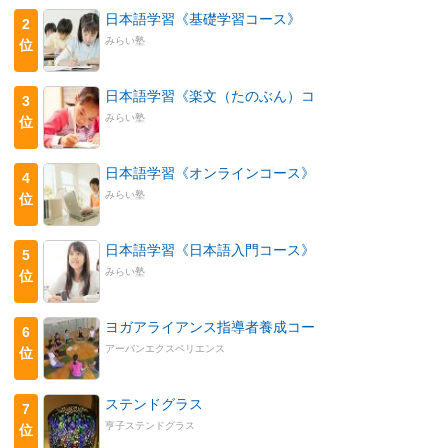
日本語学習《基礎学習コース》
2
みらい塾
位
日本語学習《楽文（たのぶん）コ
3
みらい塾
位
日本語学習《オンラインコース》
4
みらい塾
位
日本語学習《日本語入門コース》
5
みらい塾
位
ヨガアライアンス指導者養成コー
6
アーバンエクスペリエンス
位
ステンドグラス
7
亨子ステンドグラス
位