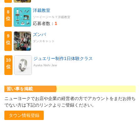
洋裁教室
8
ソーイージーＮＹ洋裁教室
位
応募者数：
1
ズンバ
9
ダンスキャット
位
ジュエリー制作1日体験クラス
10
Ayaka Nishi Jew
位
習い事を掲載
ニューヨークでお店や企業の経営者の方でアカウントをまだお持ち
でない方は下記のリンクよりご登録ください。
タウン情報登録