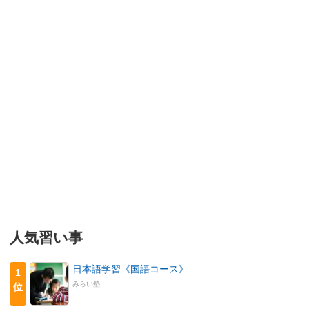
人気習い事
日本語学習《国語コース》
1
みらい塾
位