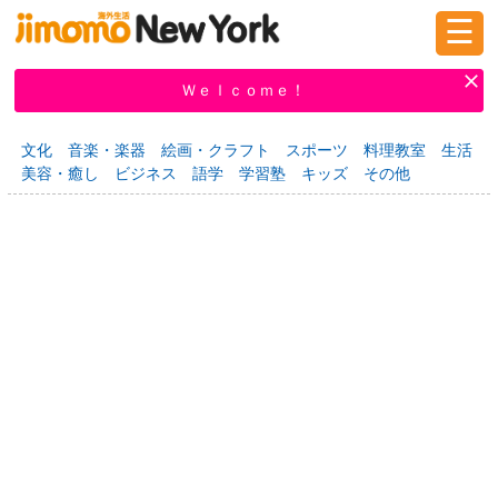
☰
ログイン
新規登録
Ｗｅｌｃｏｍｅ！
文化
音楽・楽器
絵画・クラフト
スポーツ
料理教室
生活
美容・癒し
ビジネス
語学
学習塾
キッズ
その他
掲示板
タウン情報
教えて！
ニュース
イベント
求人
物件
習い事