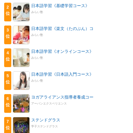
日本語学習《基礎学習コース》
2
みらい塾
位
日本語学習《楽文（たのぶん）コ
3
みらい塾
位
日本語学習《オンラインコース》
4
みらい塾
位
日本語学習《日本語入門コース》
5
みらい塾
位
ヨガアライアンス指導者養成コー
6
アーバンエクスペリエンス
位
ステンドグラス
7
亨子ステンドグラス
位