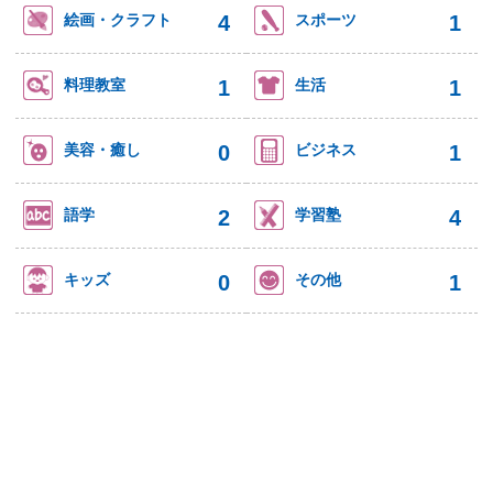
4
1
絵画・クラフト
スポーツ
1
1
料理教室
生活
0
1
美容・癒し
ビジネス
2
4
語学
学習塾
0
1
キッズ
その他