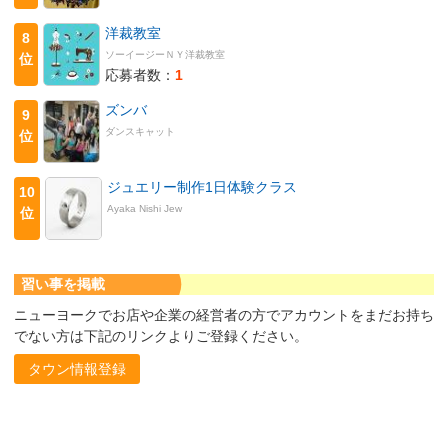
洋裁教室
8
ソーイージーＮＹ洋裁教室
位
応募者数：
1
ズンバ
9
ダンスキャット
位
ジュエリー制作1日体験クラス
10
Ayaka Nishi Jew
位
習い事を掲載
ニューヨークでお店や企業の経営者の方でアカウントをまだお持ち
でない方は下記のリンクよりご登録ください。
タウン情報登録