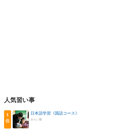
人気習い事
日本語学習《国語コース》
1
みらい塾
位