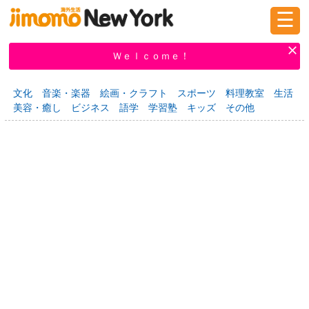
☰
ログイン
新規登録
Ｗｅｌｃｏｍｅ！
文化
音楽・楽器
絵画・クラフト
スポーツ
料理教室
生活
美容・癒し
ビジネス
語学
学習塾
キッズ
その他
掲示板
タウン情報
教えて！
ニュース
イベント
求人
物件
習い事