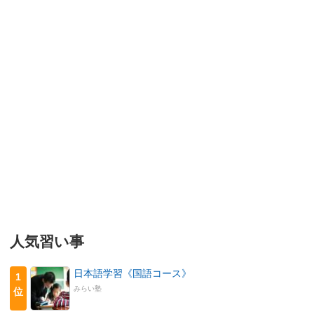
人気習い事
日本語学習《国語コース》
1
みらい塾
位