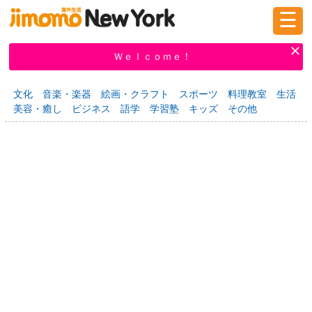
☰
ログイン
新規登録
Ｗｅｌｃｏｍｅ！
文化
音楽・楽器
絵画・クラフト
スポーツ
料理教室
生活
美容・癒し
ビジネス
語学
学習塾
キッズ
その他
掲示板
タウン情報
教えて！
ニュース
イベント
求人
物件
習い事