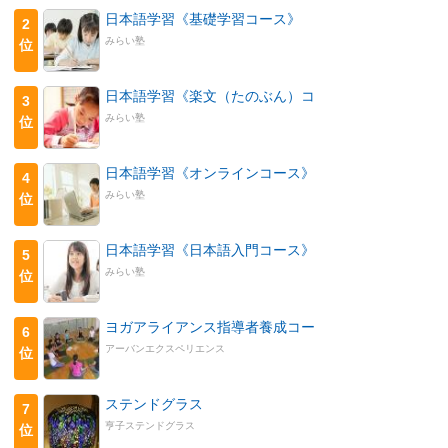
日本語学習《基礎学習コース》
2
みらい塾
位
日本語学習《楽文（たのぶん）コ
3
みらい塾
位
日本語学習《オンラインコース》
4
みらい塾
位
日本語学習《日本語入門コース》
5
みらい塾
位
ヨガアライアンス指導者養成コー
6
アーバンエクスペリエンス
位
ステンドグラス
7
亨子ステンドグラス
位