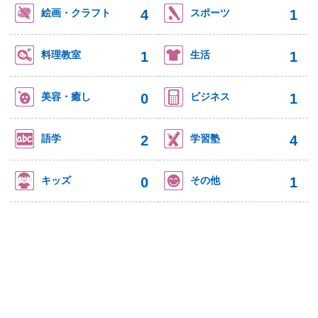
4
1
絵画・クラフト
スポーツ
1
1
料理教室
生活
0
1
美容・癒し
ビジネス
2
4
語学
学習塾
0
1
キッズ
その他