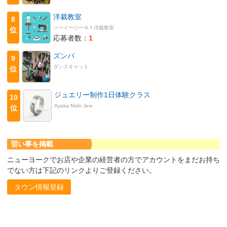
洋裁教室
8
ソーイージーＮＹ洋裁教室
位
応募者数：
1
ズンバ
9
ダンスキャット
位
ジュエリー制作1日体験クラス
10
Ayaka Nishi Jew
位
習い事を掲載
ニューヨークでお店や企業の経営者の方でアカウントをまだお持ち
でない方は下記のリンクよりご登録ください。
タウン情報登録