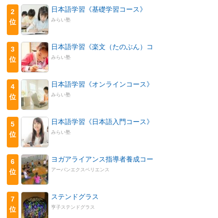
日本語学習《基礎学習コース》
2
みらい塾
位
日本語学習《楽文（たのぶん）コ
3
みらい塾
位
日本語学習《オンラインコース》
4
みらい塾
位
日本語学習《日本語入門コース》
5
みらい塾
位
ヨガアライアンス指導者養成コー
6
アーバンエクスペリエンス
位
ステンドグラス
7
亨子ステンドグラス
位