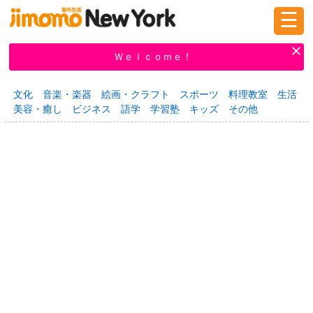
☰
ログイン
新規登録
Ｗｅｌｃｏｍｅ！
文化
音楽・楽器
絵画・クラフト
スポーツ
料理教室
生活
美容・癒し
ビジネス
語学
学習塾
キッズ
その他
掲示板
タウン情報
教えて！
ニュース
イベント
求人
物件
習い事