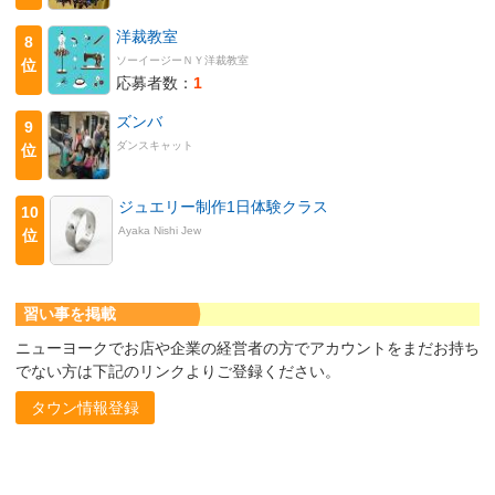
洋裁教室
8
ソーイージーＮＹ洋裁教室
位
応募者数：
1
ズンバ
9
ダンスキャット
位
ジュエリー制作1日体験クラス
10
Ayaka Nishi Jew
位
習い事を掲載
ニューヨークでお店や企業の経営者の方でアカウントをまだお持ち
でない方は下記のリンクよりご登録ください。
タウン情報登録