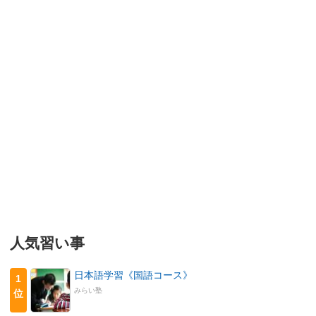
人気習い事
日本語学習《国語コース》
1
みらい塾
位