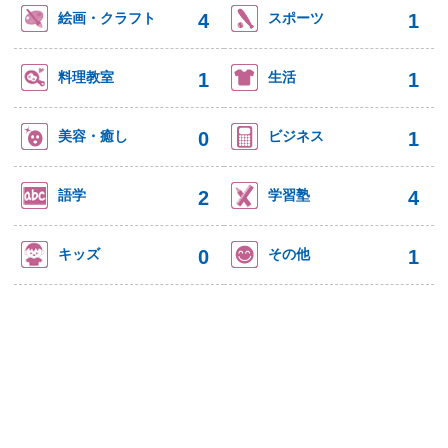
4
1
絵画・クラフト
スポーツ
1
1
料理教室
生活
0
1
美容・癒し
ビジネス
2
4
語学
学習塾
0
1
キッズ
その他