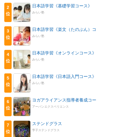
日本語学習《基礎学習コース》
2
みらい塾
位
日本語学習《楽文（たのぶん）コ
3
みらい塾
位
日本語学習《オンラインコース》
4
みらい塾
位
日本語学習《日本語入門コース》
5
みらい塾
位
ヨガアライアンス指導者養成コー
6
アーバンエクスペリエンス
位
ステンドグラス
7
亨子ステンドグラス
位