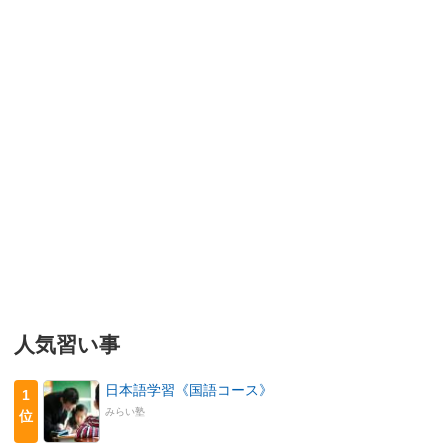
人気習い事
日本語学習《国語コース》
1
みらい塾
位