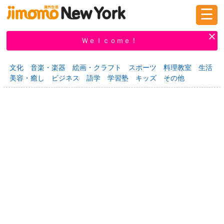
☰
ログイン
新規登録
Ｗｅｌｃｏｍｅ！
文化
音楽・楽器
絵画・クラフト
スポーツ
料理教室
生活
美容・癒し
ビジネス
語学
学習塾
キッズ
その他
掲示板
タウン情報
教えて！
ニュース
イベント
求人
物件
習い事