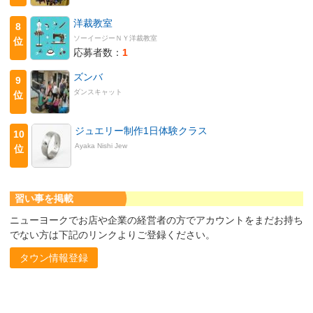
洋裁教室
8
ソーイージーＮＹ洋裁教室
位
応募者数：
1
ズンバ
9
ダンスキャット
位
ジュエリー制作1日体験クラス
10
Ayaka Nishi Jew
位
習い事を掲載
ニューヨークでお店や企業の経営者の方でアカウントをまだお持ち
でない方は下記のリンクよりご登録ください。
タウン情報登録