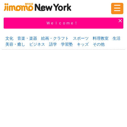
☰
ログイン
新規登録
Ｗｅｌｃｏｍｅ！
文化
音楽・楽器
絵画・クラフト
スポーツ
料理教室
生活
美容・癒し
ビジネス
語学
学習塾
キッズ
その他
掲示板
タウン情報
教えて！
ニュース
イベント
求人
物件
習い事