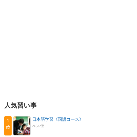
人気習い事
日本語学習《国語コース》
1
みらい塾
位