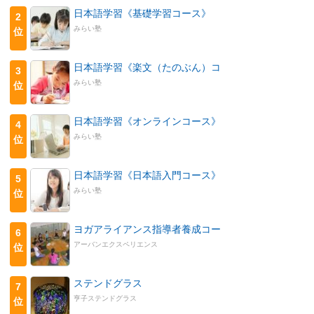
日本語学習《基礎学習コース》
2
みらい塾
位
日本語学習《楽文（たのぶん）コ
3
みらい塾
位
日本語学習《オンラインコース》
4
みらい塾
位
日本語学習《日本語入門コース》
5
みらい塾
位
ヨガアライアンス指導者養成コー
6
アーバンエクスペリエンス
位
ステンドグラス
7
亨子ステンドグラス
位