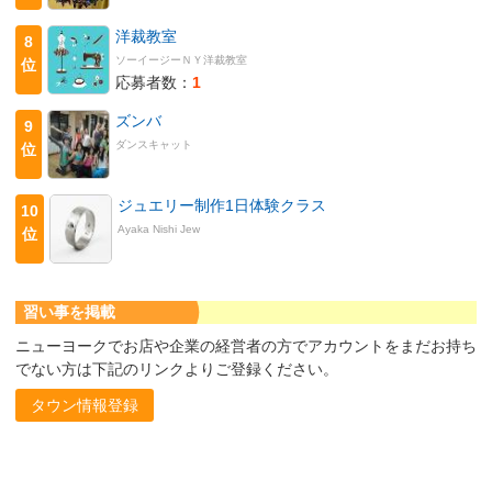
洋裁教室
8
ソーイージーＮＹ洋裁教室
位
応募者数：
1
ズンバ
9
ダンスキャット
位
ジュエリー制作1日体験クラス
10
Ayaka Nishi Jew
位
習い事を掲載
ニューヨークでお店や企業の経営者の方でアカウントをまだお持ち
でない方は下記のリンクよりご登録ください。
タウン情報登録