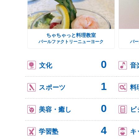
ちゃちゃっと料理教室
パールファクトリーニューヨーク
パー
0
文化
音
1
スポーツ
料
0
美容・癒し
ビ
4
学習塾
キ