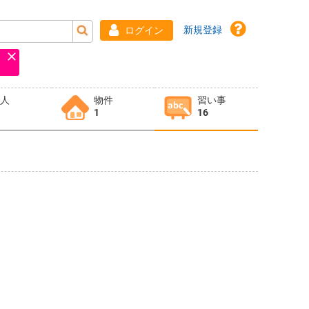
新規登録
ログイン
求人
物件
習い事
1
16