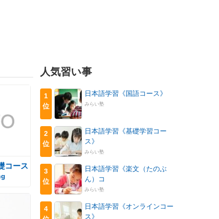
人気習い事
日本語学習《国語コース》
1
みらい塾
位
日本語学習《基礎学習コー
2
ス》
位
みらい塾
礎コース
日本語学習《楽文（たのぶ
3
ng
ん）コ
位
みらい塾
日本語学習《オンラインコー
4
ス》
位