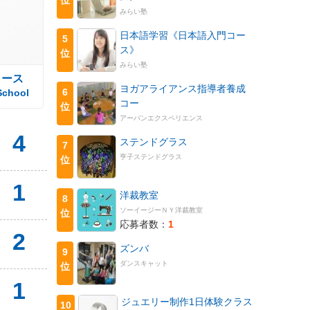
みらい塾
日本語学習《日本語入門コー
5
ス》
位
みらい塾
コース
ヨガアライアンス指導者養成
6
School
コー
位
アーバンエクスペリエンス
4
ステンドグラス
7
亨子ステンドグラス
位
1
洋裁教室
8
ソーイージーＮＹ洋裁教室
位
応募者数：
1
2
ズンバ
9
ダンスキャット
位
1
ジュエリー制作1日体験クラス
10