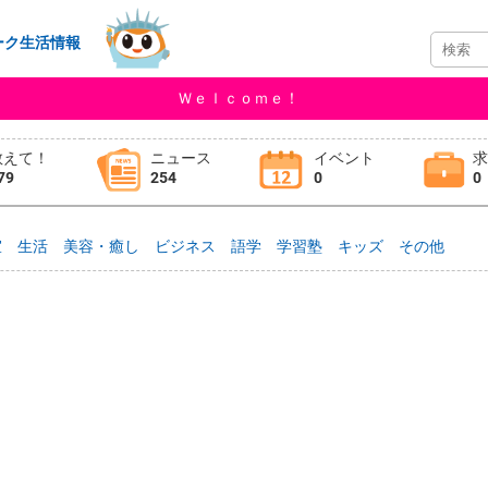
ーク生活情報
Ｗｅｌｃｏｍｅ！
教えて！
ニュース
イベント
79
254
0
0
室
生活
美容・癒し
ビジネス
語学
学習塾
キッズ
その他