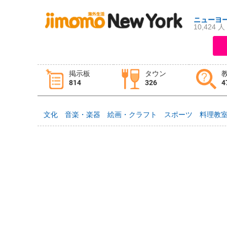
ニューヨ
10,424 人
ログイン
新規登録
掲示板
タウン
814
326
4
掲示板
タウン情報
教えて！
文化
音楽・楽器
絵画・クラフト
スポーツ
料理教
ニュース
イベント
求人
物件
習い事