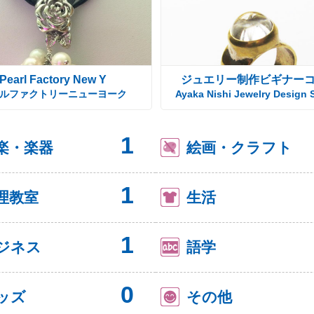
Pearl Factory New Y
ジュエリー制作ビギナー
ルファクトリーニューヨーク
Ayaka Nishi Jewelry Design 
1
楽・楽器
絵画・クラフト
1
理教室
生活
1
ジネス
語学
0
ッズ
その他