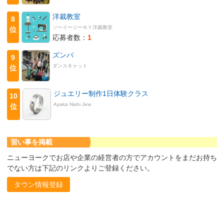
洋裁教室
8
ソーイージーＮＹ洋裁教室
位
応募者数：
1
ズンバ
9
ダンスキャット
位
ジュエリー制作1日体験クラス
10
Ayaka Nishi Jew
位
習い事を掲載
ニューヨークでお店や企業の経営者の方でアカウントをまだお持ち
でない方は下記のリンクよりご登録ください。
タウン情報登録