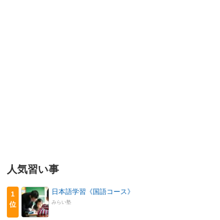
人気習い事
日本語学習《国語コース》
1
みらい塾
位