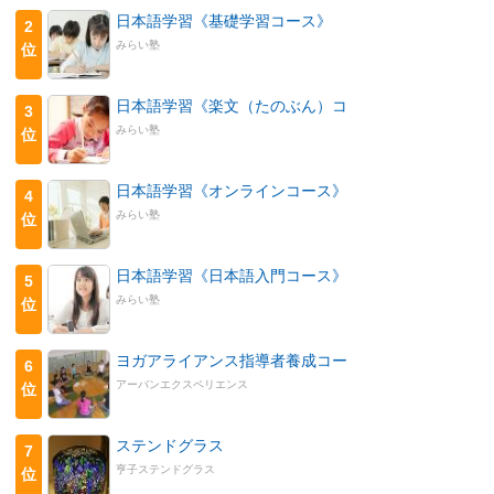
日本語学習《基礎学習コース》
2
みらい塾
位
日本語学習《楽文（たのぶん）コ
3
みらい塾
位
日本語学習《オンラインコース》
4
みらい塾
位
日本語学習《日本語入門コース》
5
みらい塾
位
ヨガアライアンス指導者養成コー
6
アーバンエクスペリエンス
位
ステンドグラス
7
亨子ステンドグラス
位