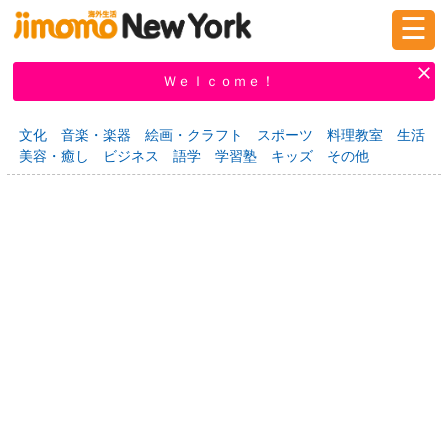
☰
ログイン
新規登録
Ｗｅｌｃｏｍｅ！
文化
音楽・楽器
絵画・クラフト
スポーツ
料理教室
生活
美容・癒し
ビジネス
語学
学習塾
キッズ
その他
掲示板
タウン情報
教えて！
ニュース
イベント
求人
物件
習い事