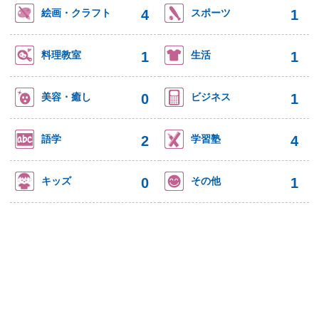
4
1
絵画・クラフト
スポーツ
1
1
料理教室
生活
0
1
美容・癒し
ビジネス
2
4
語学
学習塾
0
1
キッズ
その他