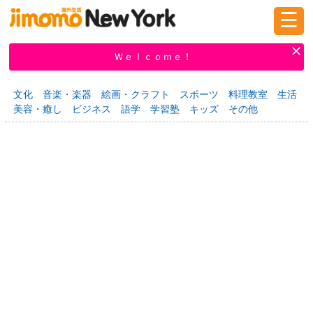
☰
ログイン
新規登録
Ｗｅｌｃｏｍｅ！
文化
音楽・楽器
絵画・クラフト
スポーツ
料理教室
生活
美容・癒し
ビジネス
語学
学習塾
キッズ
その他
掲示板
タウン情報
教えて！
ニュース
イベント
求人
物件
習い事