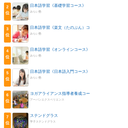
日本語学習《基礎学習コース》
2
みらい塾
位
日本語学習《楽文（たのぶん）コ
3
みらい塾
位
日本語学習《オンラインコース》
4
みらい塾
位
日本語学習《日本語入門コース》
5
みらい塾
位
ヨガアライアンス指導者養成コー
6
アーバンエクスペリエンス
位
ステンドグラス
7
亨子ステンドグラス
位