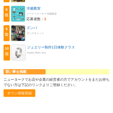
洋裁教室
8
ソーイージーＮＹ洋裁教室
位
応募者数：
1
ズンバ
9
ダンスキャット
位
ジュエリー制作1日体験クラス
10
Ayaka Nishi Jew
位
習い事を掲載
ニューヨークでお店や企業の経営者の方でアカウントをまだお持ち
でない方は下記のリンクよりご登録ください。
タウン情報登録