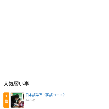
人気習い事
日本語学習《国語コース》
1
みらい塾
位