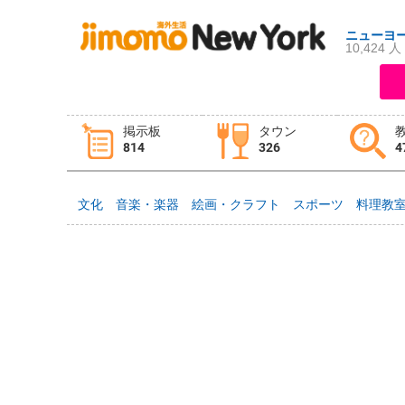
ニューヨ
10,424 人
ログイン
新規登録
掲示板
タウン
814
326
4
掲示板
タウン情報
教えて！
文化
音楽・楽器
絵画・クラフト
スポーツ
料理教
ニュース
イベント
求人
物件
習い事