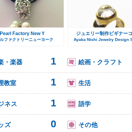
Pearl Factory New Y
ジュエリー制作ビギナー
ルファクトリーニューヨーク
Ayaka Nishi Jewelry Design 
1
楽・楽器
絵画・クラフト
1
理教室
生活
1
ジネス
語学
0
ッズ
その他