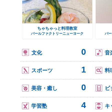
ちゃちゃっと料理教室
パールファクトリーニューヨーク
パー
0
文化
音
1
スポーツ
料
0
美容・癒し
ビ
4
学習塾
キ