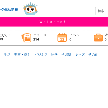
ーク生活情報
Ｗｅｌｃｏｍｅ！
教えて！
ニュース
イベント
79
254
0
0
室
生活
美容・癒し
ビジネス
語学
学習塾
キッズ
その他