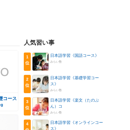
人気習い事
日本語学習《国語コース》
1
みらい塾
位
日本語学習《基礎学習コー
2
ス》
位
みらい塾
礎コース
日本語学習《楽文（たのぶ
3
ng
ん）コ
位
みらい塾
日本語学習《オンラインコー
4
ス》
位