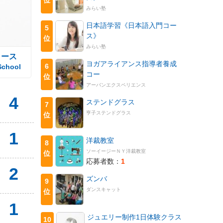
みらい塾
日本語学習《日本語入門コー
5
ス》
位
みらい塾
コース
ヨガアライアンス指導者養成
6
School
コー
位
アーバンエクスペリエンス
4
ステンドグラス
7
亨子ステンドグラス
位
1
洋裁教室
8
ソーイージーＮＹ洋裁教室
位
応募者数：
1
2
ズンバ
9
ダンスキャット
位
1
ジュエリー制作1日体験クラス
10