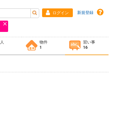
新規登録
ログイン
求人
物件
習い事
1
16