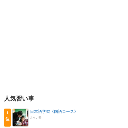
人気習い事
日本語学習《国語コース》
1
みらい塾
位