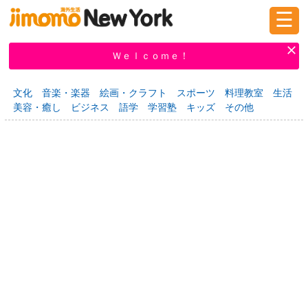
☰
ログイン
新規登録
Ｗｅｌｃｏｍｅ！
文化
音楽・楽器
絵画・クラフト
スポーツ
料理教室
生活
美容・癒し
ビジネス
語学
学習塾
キッズ
その他
掲示板
タウン情報
教えて！
ニュース
イベント
求人
物件
習い事