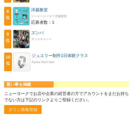
洋裁教室
8
ソーイージーＮＹ洋裁教室
位
応募者数：
1
ズンバ
9
ダンスキャット
位
ジュエリー制作1日体験クラス
10
Ayaka Nishi Jew
位
習い事を掲載
ニューヨークでお店や企業の経営者の方でアカウントをまだお持ち
でない方は下記のリンクよりご登録ください。
タウン情報登録