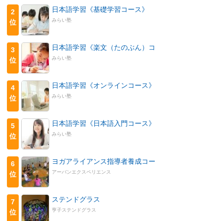
日本語学習《基礎学習コース》
2
みらい塾
位
日本語学習《楽文（たのぶん）コ
3
みらい塾
位
日本語学習《オンラインコース》
4
みらい塾
位
日本語学習《日本語入門コース》
5
みらい塾
位
ヨガアライアンス指導者養成コー
6
アーバンエクスペリエンス
位
ステンドグラス
7
亨子ステンドグラス
位