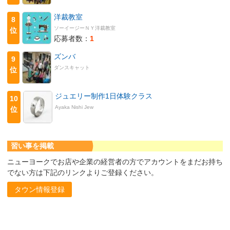
洋裁教室
8
ソーイージーＮＹ洋裁教室
位
応募者数：
1
ズンバ
9
ダンスキャット
位
ジュエリー制作1日体験クラス
10
Ayaka Nishi Jew
位
習い事を掲載
ニューヨークでお店や企業の経営者の方でアカウントをまだお持ち
でない方は下記のリンクよりご登録ください。
タウン情報登録