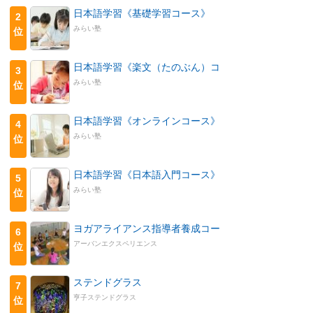
日本語学習《基礎学習コース》
2
みらい塾
位
日本語学習《楽文（たのぶん）コ
3
みらい塾
位
日本語学習《オンラインコース》
4
みらい塾
位
日本語学習《日本語入門コース》
5
みらい塾
位
ヨガアライアンス指導者養成コー
6
アーバンエクスペリエンス
位
ステンドグラス
7
亨子ステンドグラス
位