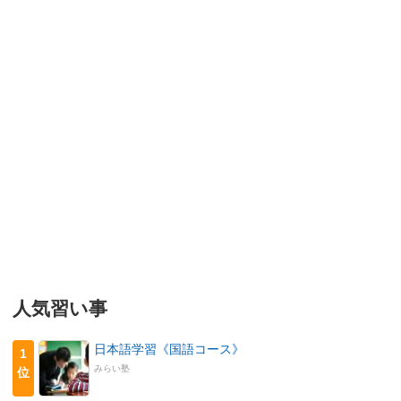
人気習い事
日本語学習《国語コース》
1
みらい塾
位