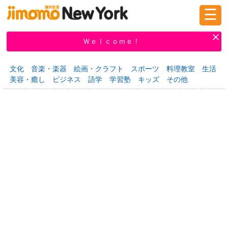
☰
ログイン
新規登録
Ｗｅｌｃｏｍｅ！
文化
音楽・楽器
絵画・クラフト
スポーツ
料理教室
生活
美容・癒し
ビジネス
語学
学習塾
キッズ
その他
掲示板
タウン情報
教えて！
ニュース
イベント
求人
物件
習い事