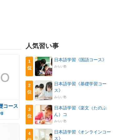
人気習い事
日本語学習《国語コース》
1
みらい塾
位
日本語学習《基礎学習コー
2
ス》
位
みらい塾
礎コース
日本語学習《楽文（たのぶ
3
ng
ん）コ
位
みらい塾
日本語学習《オンラインコー
4
ス》
位