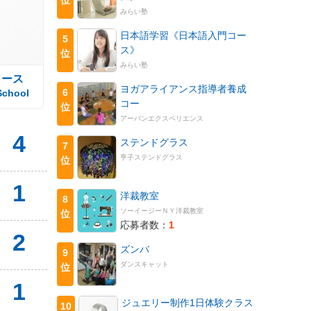
みらい塾
日本語学習《日本語入門コー
5
ス》
位
みらい塾
コース
ヨガアライアンス指導者養成
6
School
コー
位
アーバンエクスペリエンス
4
ステンドグラス
7
亨子ステンドグラス
位
1
洋裁教室
8
ソーイージーＮＹ洋裁教室
位
応募者数：
1
2
ズンバ
9
ダンスキャット
位
1
ジュエリー制作1日体験クラス
10