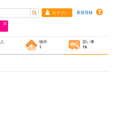
新規登録
ログイン
求人
物件
習い事
1
16