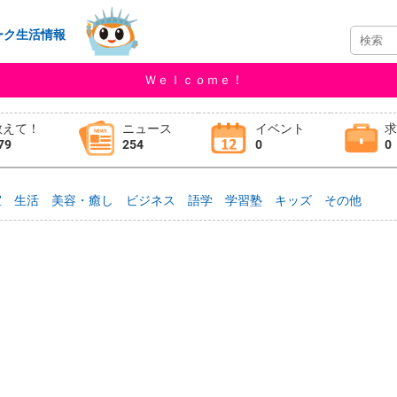
ーク生活情報
Ｗｅｌｃｏｍｅ！
教えて！
ニュース
イベント
79
254
0
0
室
生活
美容・癒し
ビジネス
語学
学習塾
キッズ
その他