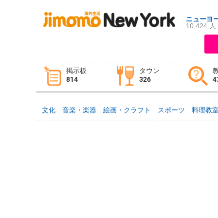
ニューヨ
10,424 人
ログイン
新規登録
掲示板
タウン
814
326
4
掲示板
タウン情報
教えて！
文化
音楽・楽器
絵画・クラフト
スポーツ
料理教
ニュース
イベント
求人
物件
習い事