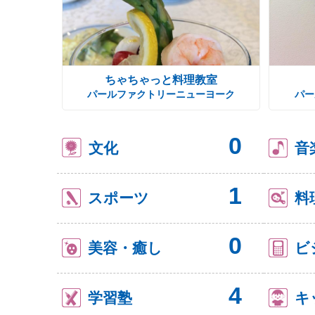
ちゃちゃっと料理教室
パールファクトリーニューヨーク
パー
0
文化
音
1
スポーツ
料
0
美容・癒し
ビ
4
学習塾
キ