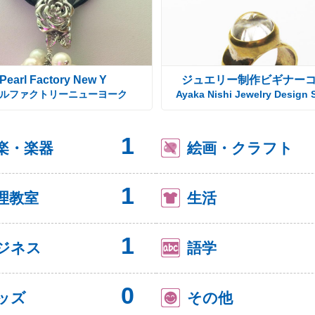
Pearl Factory New Y
ジュエリー制作ビギナー
ルファクトリーニューヨーク
Ayaka Nishi Jewelry Design 
1
楽・楽器
絵画・クラフト
1
理教室
生活
1
ジネス
語学
0
ッズ
その他