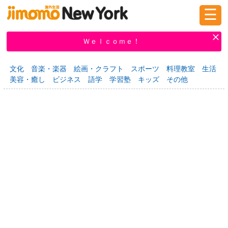
☰
ログイン
新規登録
Ｗｅｌｃｏｍｅ！
文化
音楽・楽器
絵画・クラフト
スポーツ
料理教室
生活
美容・癒し
ビジネス
語学
学習塾
キッズ
その他
掲示板
タウン情報
教えて！
ニュース
イベント
求人
物件
習い事