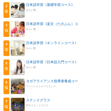
日本語学習《基礎学習コース》
2
みらい塾
位
日本語学習《楽文（たのぶん）コ
3
みらい塾
位
日本語学習《オンラインコース》
4
みらい塾
位
日本語学習《日本語入門コース》
5
みらい塾
位
ヨガアライアンス指導者養成コー
6
アーバンエクスペリエンス
位
ステンドグラス
7
亨子ステンドグラス
位