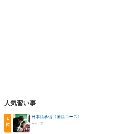
人気習い事
日本語学習《国語コース》
1
みらい塾
位