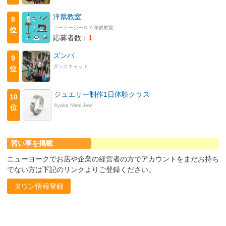
洋裁教室
8
ソーイージーＮＹ洋裁教室
位
応募者数：
1
ズンバ
9
ダンスキャット
位
ジュエリー制作1日体験クラス
10
Ayaka Nishi Jew
位
習い事を掲載
ニューヨークでお店や企業の経営者の方でアカウントをまだお持ち
でない方は下記のリンクよりご登録ください。
タウン情報登録