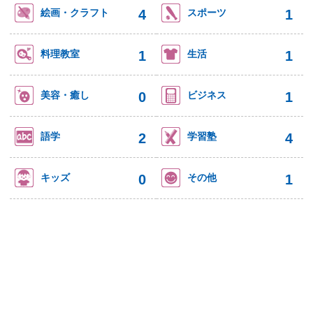
4
1
絵画・クラフト
スポーツ
1
1
料理教室
生活
0
1
美容・癒し
ビジネス
2
4
語学
学習塾
0
1
キッズ
その他