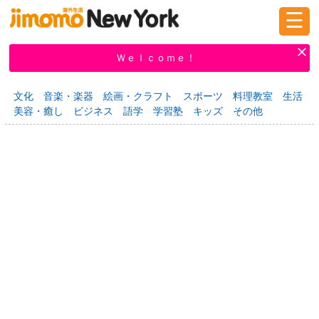
☰
ログイン
新規登録
Ｗｅｌｃｏｍｅ！
文化
音楽・楽器
絵画・クラフト
スポーツ
料理教室
生活
美容・癒し
ビジネス
語学
学習塾
キッズ
その他
掲示板
タウン情報
教えて！
ニュース
イベント
求人
物件
習い事