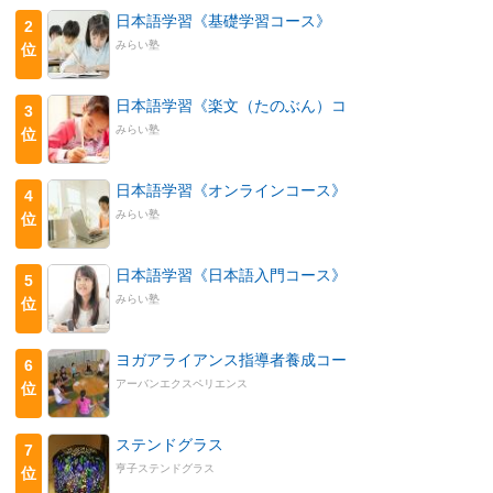
日本語学習《基礎学習コース》
2
みらい塾
位
日本語学習《楽文（たのぶん）コ
3
みらい塾
位
日本語学習《オンラインコース》
4
みらい塾
位
日本語学習《日本語入門コース》
5
みらい塾
位
ヨガアライアンス指導者養成コー
6
アーバンエクスペリエンス
位
ステンドグラス
7
亨子ステンドグラス
位