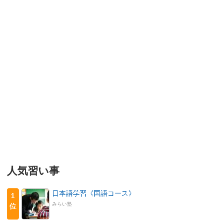
人気習い事
日本語学習《国語コース》
1
みらい塾
位