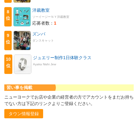
洋裁教室
8
ソーイージーＮＹ洋裁教室
位
応募者数：
1
ズンバ
9
ダンスキャット
位
ジュエリー制作1日体験クラス
10
Ayaka Nishi Jew
位
習い事を掲載
ニューヨークでお店や企業の経営者の方でアカウントをまだお持ち
でない方は下記のリンクよりご登録ください。
タウン情報登録