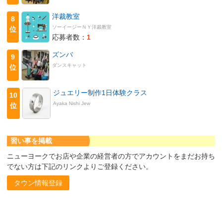
洋裁教室
8
ソーイージーＮＹ洋裁教室
位
応募者数：
1
ズンバ
9
ダンスキャット
位
ジュエリー制作1日体験クラス
10
Ayaka Nishi Jew
位
習い事を掲載
ニューヨークでお店や企業の経営者の方でアカウントをまだお持ち
でない方は下記のリンクよりご登録ください。
タウン情報登録