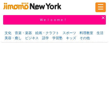
☰
ログイン
新規登録
Ｗｅｌｃｏｍｅ！
文化
音楽・楽器
絵画・クラフト
スポーツ
料理教室
生活
美容・癒し
ビジネス
語学
学習塾
キッズ
その他
掲示板
タウン情報
教えて！
ニュース
イベント
求人
物件
習い事