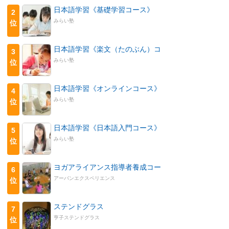
日本語学習《基礎学習コース》
2
みらい塾
位
日本語学習《楽文（たのぶん）コ
3
みらい塾
位
日本語学習《オンラインコース》
4
みらい塾
位
日本語学習《日本語入門コース》
5
みらい塾
位
ヨガアライアンス指導者養成コー
6
アーバンエクスペリエンス
位
ステンドグラス
7
亨子ステンドグラス
位