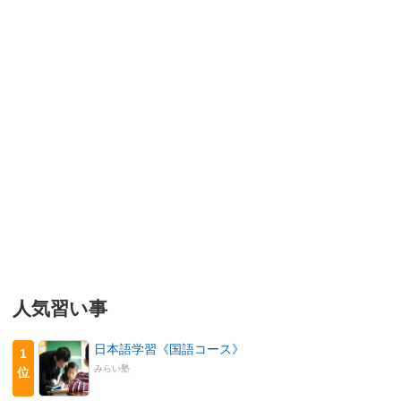
人気習い事
日本語学習《国語コース》
1
みらい塾
位