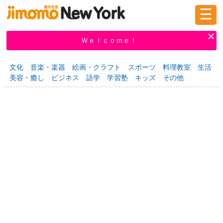
☰
ログイン
新規登録
Ｗｅｌｃｏｍｅ！
文化
音楽・楽器
絵画・クラフト
スポーツ
料理教室
生活
美容・癒し
ビジネス
語学
学習塾
キッズ
その他
掲示板
タウン情報
教えて！
ニュース
イベント
求人
物件
習い事