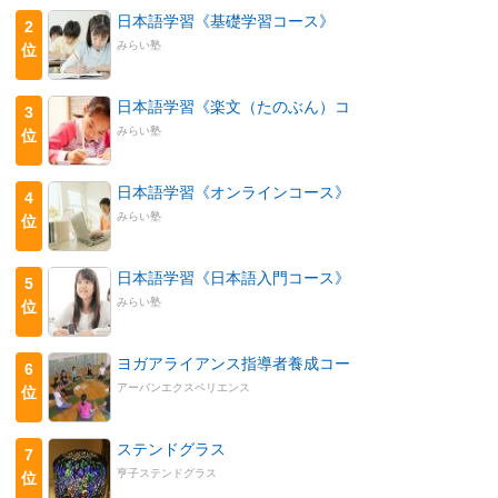
日本語学習《基礎学習コース》
2
みらい塾
位
日本語学習《楽文（たのぶん）コ
3
みらい塾
位
日本語学習《オンラインコース》
4
みらい塾
位
日本語学習《日本語入門コース》
5
みらい塾
位
ヨガアライアンス指導者養成コー
6
アーバンエクスペリエンス
位
ステンドグラス
7
亨子ステンドグラス
位