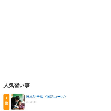
人気習い事
日本語学習《国語コース》
1
みらい塾
位