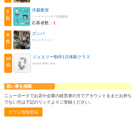
洋裁教室
8
ソーイージーＮＹ洋裁教室
位
応募者数：
1
ズンバ
9
ダンスキャット
位
ジュエリー制作1日体験クラス
10
Ayaka Nishi Jew
位
習い事を掲載
ニューヨークでお店や企業の経営者の方でアカウントをまだお持ち
でない方は下記のリンクよりご登録ください。
タウン情報登録