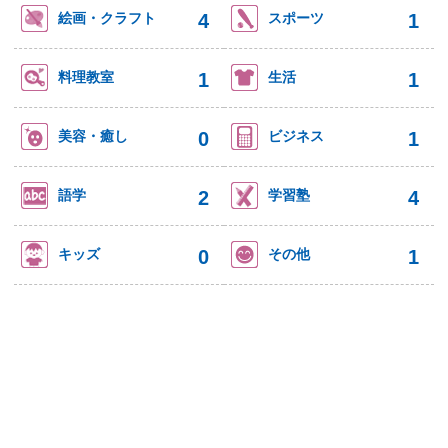
4
1
絵画・クラフト
スポーツ
1
1
料理教室
生活
0
1
美容・癒し
ビジネス
2
4
語学
学習塾
0
1
キッズ
その他