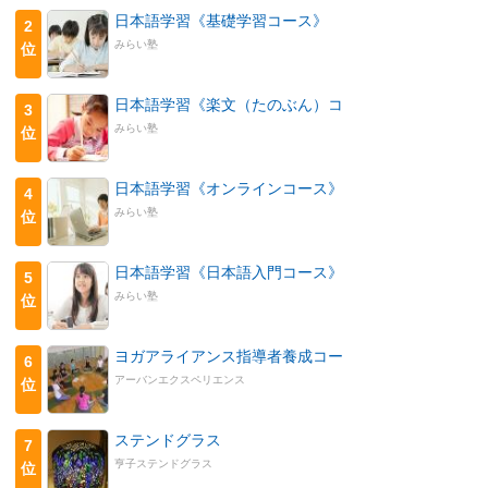
日本語学習《基礎学習コース》
2
みらい塾
位
日本語学習《楽文（たのぶん）コ
3
みらい塾
位
日本語学習《オンラインコース》
4
みらい塾
位
日本語学習《日本語入門コース》
5
みらい塾
位
ヨガアライアンス指導者養成コー
6
アーバンエクスペリエンス
位
ステンドグラス
7
亨子ステンドグラス
位