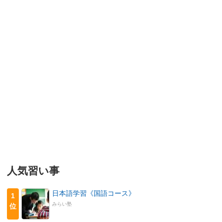
人気習い事
日本語学習《国語コース》
1
みらい塾
位