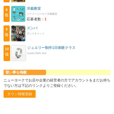
洋裁教室
8
ソーイージーＮＹ洋裁教室
位
応募者数：
1
ズンバ
9
ダンスキャット
位
ジュエリー制作1日体験クラス
10
Ayaka Nishi Jew
位
習い事を掲載
ニューヨークでお店や企業の経営者の方でアカウントをまだお持ち
でない方は下記のリンクよりご登録ください。
タウン情報登録