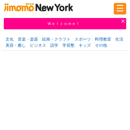
☰
ログイン
新規登録
Ｗｅｌｃｏｍｅ！
文化
音楽・楽器
絵画・クラフト
スポーツ
料理教室
生活
美容・癒し
ビジネス
語学
学習塾
キッズ
その他
掲示板
タウン情報
教えて！
ニュース
イベント
求人
物件
習い事