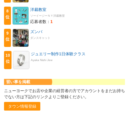
洋裁教室
8
ソーイージーＮＹ洋裁教室
位
応募者数：
1
ズンバ
9
ダンスキャット
位
ジュエリー制作1日体験クラス
10
Ayaka Nishi Jew
位
習い事を掲載
ニューヨークでお店や企業の経営者の方でアカウントをまだお持ち
でない方は下記のリンクよりご登録ください。
タウン情報登録