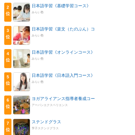
日本語学習《基礎学習コース》
2
みらい塾
位
日本語学習《楽文（たのぶん）コ
3
みらい塾
位
日本語学習《オンラインコース》
4
みらい塾
位
日本語学習《日本語入門コース》
5
みらい塾
位
ヨガアライアンス指導者養成コー
6
アーバンエクスペリエンス
位
ステンドグラス
7
亨子ステンドグラス
位