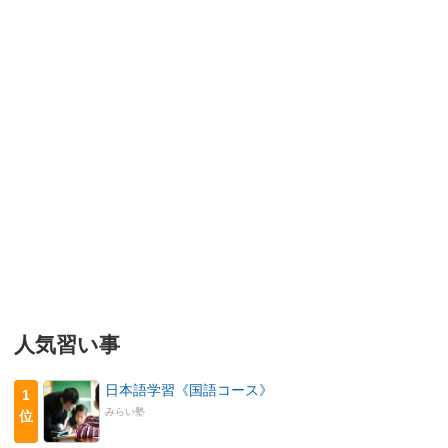
人気習い事
日本語学習《国語コース》
1
みらい塾
位