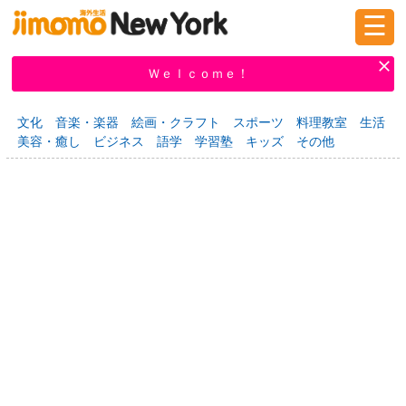
☰
ログイン
新規登録
Ｗｅｌｃｏｍｅ！
文化
音楽・楽器
絵画・クラフト
スポーツ
料理教室
生活
美容・癒し
ビジネス
語学
学習塾
キッズ
その他
掲示板
タウン情報
教えて！
ニュース
イベント
求人
物件
習い事