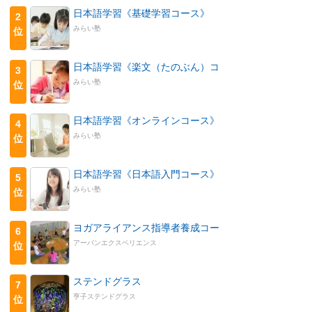
日本語学習《基礎学習コース》
2
みらい塾
位
日本語学習《楽文（たのぶん）コ
3
みらい塾
位
日本語学習《オンラインコース》
4
みらい塾
位
日本語学習《日本語入門コース》
5
みらい塾
位
ヨガアライアンス指導者養成コー
6
アーバンエクスペリエンス
位
ステンドグラス
7
亨子ステンドグラス
位