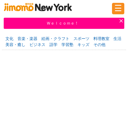
☰
ログイン
新規登録
Ｗｅｌｃｏｍｅ！
文化
音楽・楽器
絵画・クラフト
スポーツ
料理教室
生活
美容・癒し
ビジネス
語学
学習塾
キッズ
その他
掲示板
タウン情報
教えて！
ニュース
イベント
求人
物件
習い事