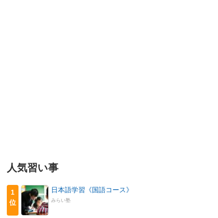
人気習い事
日本語学習《国語コース》
1
みらい塾
位