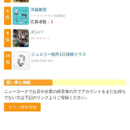
洋裁教室
8
ソーイージーＮＹ洋裁教室
位
応募者数：
1
ズンバ
9
ダンスキャット
位
ジュエリー制作1日体験クラス
10
Ayaka Nishi Jew
位
習い事を掲載
ニューヨークでお店や企業の経営者の方でアカウントをまだお持ち
でない方は下記のリンクよりご登録ください。
タウン情報登録