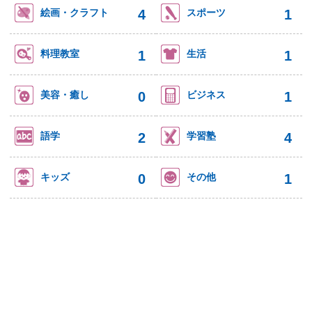
4
1
絵画・クラフト
スポーツ
1
1
料理教室
生活
0
1
美容・癒し
ビジネス
2
4
語学
学習塾
0
1
キッズ
その他