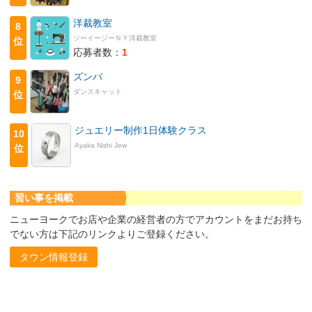
洋裁教室
8
ソーイージーＮＹ洋裁教室
位
応募者数：
1
ズンバ
9
ダンスキャット
位
ジュエリー制作1日体験クラス
10
Ayaka Nishi Jew
位
習い事を掲載
ニューヨークでお店や企業の経営者の方でアカウントをまだお持ち
でない方は下記のリンクよりご登録ください。
タウン情報登録