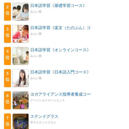
日本語学習《基礎学習コース》
2
みらい塾
位
日本語学習《楽文（たのぶん）コ
3
みらい塾
位
日本語学習《オンラインコース》
4
みらい塾
位
日本語学習《日本語入門コース》
5
みらい塾
位
ヨガアライアンス指導者養成コー
6
アーバンエクスペリエンス
位
ステンドグラス
7
亨子ステンドグラス
位