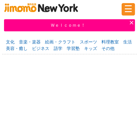
☰
ログイン
新規登録
Ｗｅｌｃｏｍｅ！
文化
音楽・楽器
絵画・クラフト
スポーツ
料理教室
生活
美容・癒し
ビジネス
語学
学習塾
キッズ
その他
掲示板
タウン情報
教えて！
ニュース
イベント
求人
物件
習い事