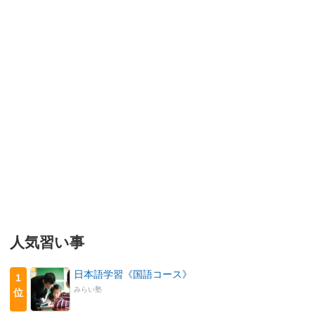
人気習い事
日本語学習《国語コース》
1
みらい塾
位