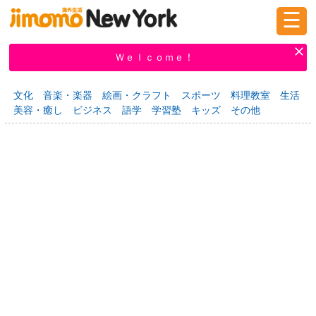
☰
ログイン
新規登録
Ｗｅｌｃｏｍｅ！
文化
音楽・楽器
絵画・クラフト
スポーツ
料理教室
生活
美容・癒し
ビジネス
語学
学習塾
キッズ
その他
掲示板
タウン情報
教えて！
ニュース
イベント
求人
物件
習い事