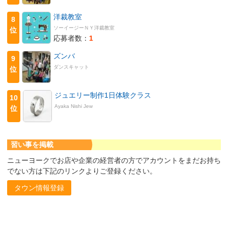
洋裁教室
8
ソーイージーＮＹ洋裁教室
位
応募者数：
1
ズンバ
9
ダンスキャット
位
ジュエリー制作1日体験クラス
10
Ayaka Nishi Jew
位
習い事を掲載
ニューヨークでお店や企業の経営者の方でアカウントをまだお持ち
でない方は下記のリンクよりご登録ください。
タウン情報登録