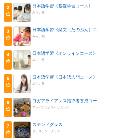
日本語学習《基礎学習コース》
2
みらい塾
位
日本語学習《楽文（たのぶん）コ
3
みらい塾
位
日本語学習《オンラインコース》
4
みらい塾
位
日本語学習《日本語入門コース》
5
みらい塾
位
ヨガアライアンス指導者養成コー
6
アーバンエクスペリエンス
位
ステンドグラス
7
亨子ステンドグラス
位