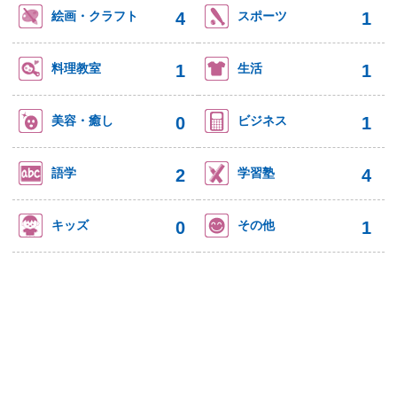
4
1
絵画・クラフト
スポーツ
1
1
料理教室
生活
0
1
美容・癒し
ビジネス
2
4
語学
学習塾
0
1
キッズ
その他