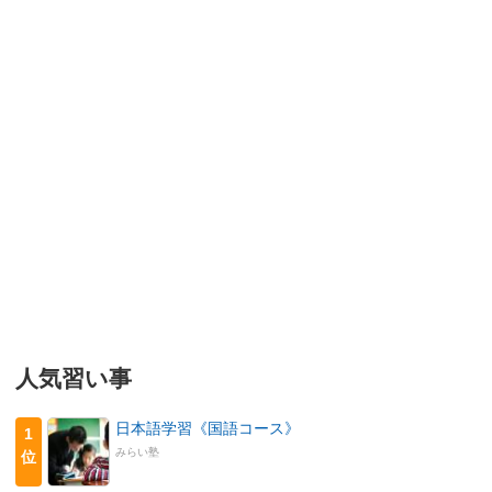
人気習い事
日本語学習《国語コース》
1
みらい塾
位