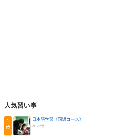
人気習い事
日本語学習《国語コース》
1
みらい塾
位