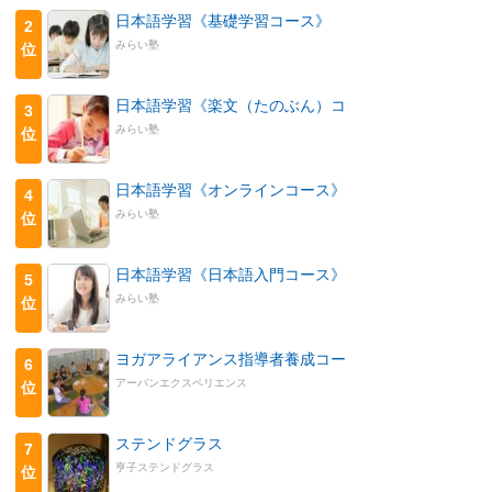
日本語学習《基礎学習コース》
2
みらい塾
位
日本語学習《楽文（たのぶん）コ
3
みらい塾
位
日本語学習《オンラインコース》
4
みらい塾
位
日本語学習《日本語入門コース》
5
みらい塾
位
ヨガアライアンス指導者養成コー
6
アーバンエクスペリエンス
位
ステンドグラス
7
亨子ステンドグラス
位