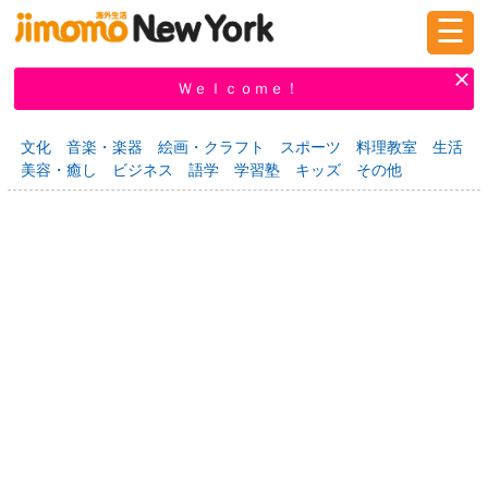
☰
ログイン
新規登録
Ｗｅｌｃｏｍｅ！
文化
音楽・楽器
絵画・クラフト
スポーツ
料理教室
生活
美容・癒し
ビジネス
語学
学習塾
キッズ
その他
掲示板
タウン情報
教えて！
ニュース
イベント
求人
物件
習い事