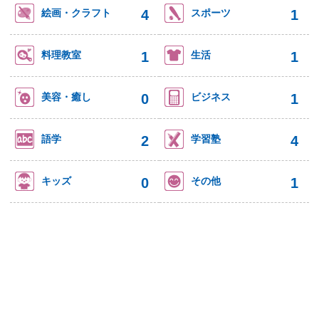
4
1
絵画・クラフト
スポーツ
1
1
料理教室
生活
0
1
美容・癒し
ビジネス
2
4
語学
学習塾
0
1
キッズ
その他