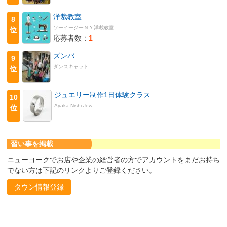
洋裁教室
8
ソーイージーＮＹ洋裁教室
位
応募者数：
1
ズンバ
9
ダンスキャット
位
ジュエリー制作1日体験クラス
10
Ayaka Nishi Jew
位
習い事を掲載
ニューヨークでお店や企業の経営者の方でアカウントをまだお持ち
でない方は下記のリンクよりご登録ください。
タウン情報登録