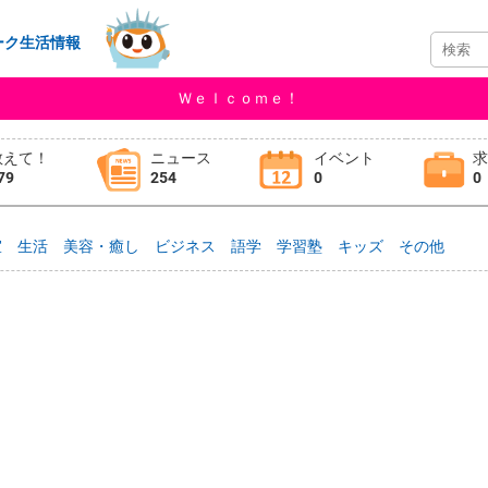
ーク生活情報
Ｗｅｌｃｏｍｅ！
教えて！
ニュース
イベント
79
254
0
0
室
生活
美容・癒し
ビジネス
語学
学習塾
キッズ
その他