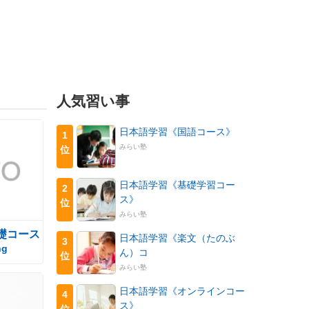
人気習い事
日本語学習《国語コース》
1
みらい塾
位
日本語学習《基礎学習コー
2
ス》
位
みらい塾
礎コース
日本語学習《楽文（たのぶ
3
ng
ん）コ
位
みらい塾
日本語学習《オンラインコー
4
ス》
位