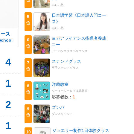
みらい塾
日本語学習《日本語入門コー
5
ス》
位
みらい塾
コース
ヨガアライアンス指導者養成
6
School
コー
位
アーバンエクスペリエンス
4
ステンドグラス
7
亨子ステンドグラス
位
1
洋裁教室
8
ソーイージーＮＹ洋裁教室
位
応募者数：
1
2
ズンバ
9
ダンスキャット
位
1
ジュエリー制作1日体験クラス
10