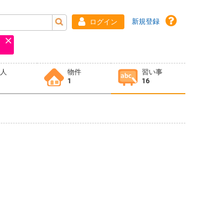
新規登録
ログイン
求人
物件
習い事
1
16