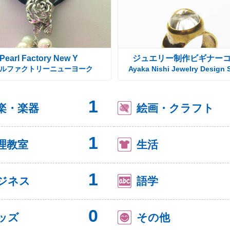
Pearl Factory New Y
ジュエリー制作ビギナー
ルファクトリーニューヨーク
Ayaka Nishi Jewelry Design 
1
楽・楽器
絵画・クラフト
1
理教室
生活
1
ジネス
語学
0
ッズ
その他