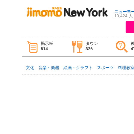
ニューヨ
10,424 人
ログイン
新規登録
掲示板
タウン
814
326
4
掲示板
タウン情報
教えて！
文化
音楽・楽器
絵画・クラフト
スポーツ
料理教
ニュース
イベント
求人
物件
習い事