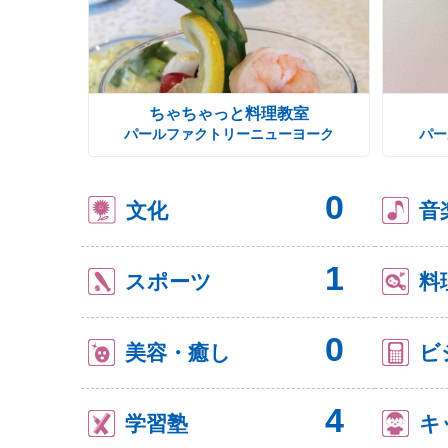
ちゃちゃっと料理教室
パールファクトリーニューヨーク
パー
0
文化
音
1
スポーツ
料
0
美容・癒し
ビ
4
学習塾
キ