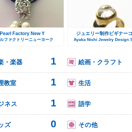
Pearl Factory New Y
ジュエリー制作ビギナー
ルファクトリーニューヨーク
Ayaka Nishi Jewelry Design 
1
楽・楽器
絵画・クラフト
1
理教室
生活
1
ジネス
語学
0
ッズ
その他