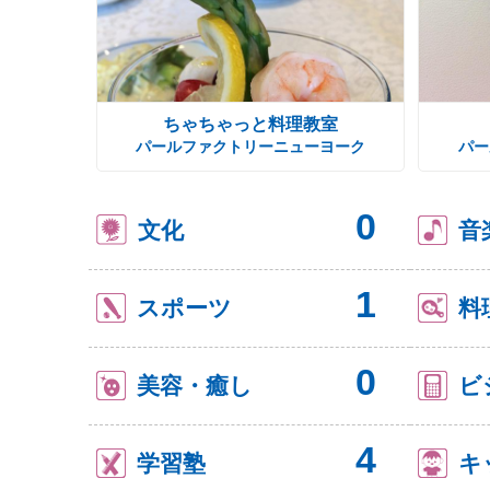
ちゃちゃっと料理教室
パールファクトリーニューヨーク
パー
0
文化
音
1
スポーツ
料
0
美容・癒し
ビ
4
学習塾
キ