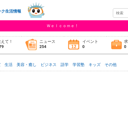
ーク生活情報
Ｗｅｌｃｏｍｅ！
教えて！
ニュース
イベント
79
254
0
0
室
生活
美容・癒し
ビジネス
語学
学習塾
キッズ
その他