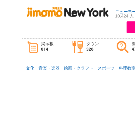
ニューヨ
10,424 人
ログイン
新規登録
掲示板
タウン
814
326
4
掲示板
タウン情報
教えて！
文化
音楽・楽器
絵画・クラフト
スポーツ
料理教
ニュース
イベント
求人
物件
習い事