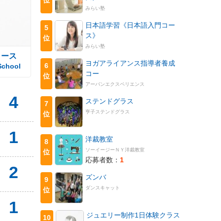
みらい塾
日本語学習《日本語入門コー
5
ス》
位
みらい塾
コース
ヨガアライアンス指導者養成
6
School
コー
位
アーバンエクスペリエンス
4
ステンドグラス
7
亨子ステンドグラス
位
1
洋裁教室
8
ソーイージーＮＹ洋裁教室
位
応募者数：
1
2
ズンバ
9
ダンスキャット
位
1
ジュエリー制作1日体験クラス
10