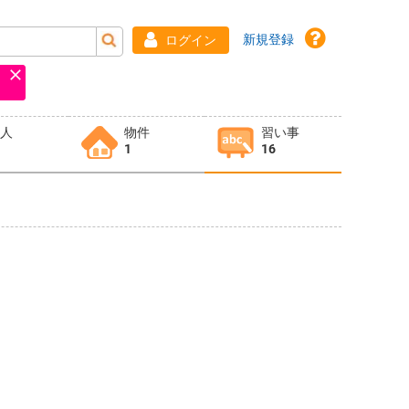
新規登録
ログイン
求人
物件
習い事
1
16