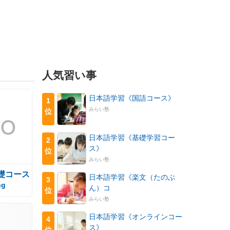
人気習い事
日本語学習《国語コース》
1
みらい塾
位
日本語学習《基礎学習コー
2
ス》
位
みらい塾
礎コース
日本語学習《楽文（たのぶ
3
ng
ん）コ
位
みらい塾
日本語学習《オンラインコー
4
ス》
位