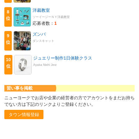
洋裁教室
8
ソーイージーＮＹ洋裁教室
位
応募者数：
1
ズンバ
9
ダンスキャット
位
ジュエリー制作1日体験クラス
10
Ayaka Nishi Jew
位
習い事を掲載
ニューヨークでお店や企業の経営者の方でアカウントをまだお持ち
でない方は下記のリンクよりご登録ください。
タウン情報登録