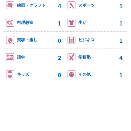
4
1
絵画・クラフト
スポーツ
1
1
料理教室
生活
0
1
美容・癒し
ビジネス
2
4
語学
学習塾
0
1
キッズ
その他