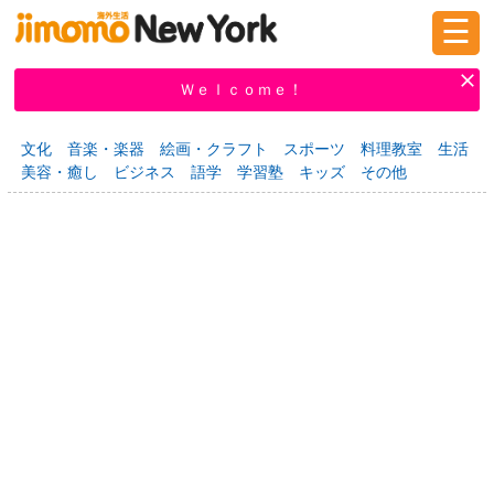
☰
ログイン
新規登録
Ｗｅｌｃｏｍｅ！
文化
音楽・楽器
絵画・クラフト
スポーツ
料理教室
生活
美容・癒し
ビジネス
語学
学習塾
キッズ
その他
掲示板
タウン情報
教えて！
ニュース
イベント
求人
物件
習い事