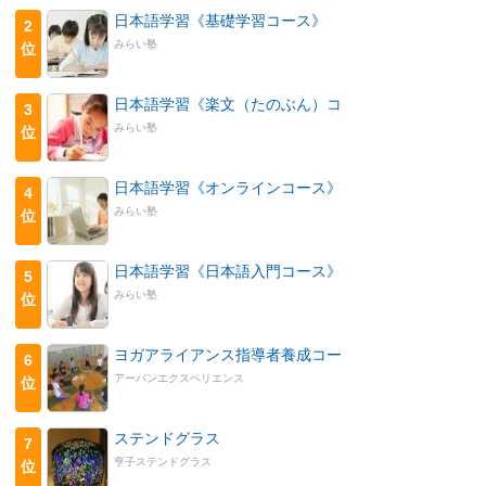
日本語学習《基礎学習コース》
2
みらい塾
位
日本語学習《楽文（たのぶん）コ
3
みらい塾
位
日本語学習《オンラインコース》
4
みらい塾
位
日本語学習《日本語入門コース》
5
みらい塾
位
ヨガアライアンス指導者養成コー
6
アーバンエクスペリエンス
位
ステンドグラス
7
亨子ステンドグラス
位