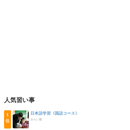
人気習い事
日本語学習《国語コース》
1
みらい塾
位