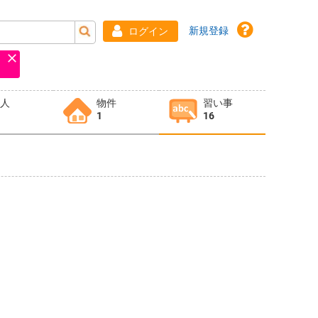
新規登録
ログイン
求人
物件
習い事
1
16