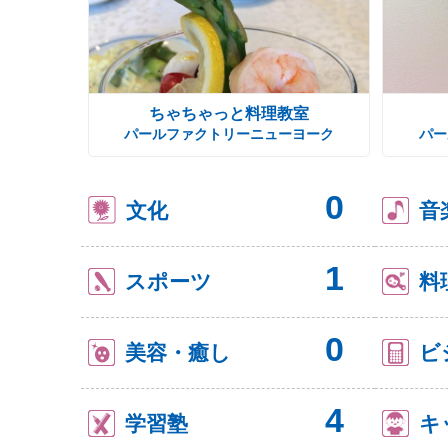
ちゃちゃっと料理教室
パールファクトリーニューヨーク
パー
0
文化
音
1
スポーツ
料
0
美容・癒し
ビ
4
学習塾
キ