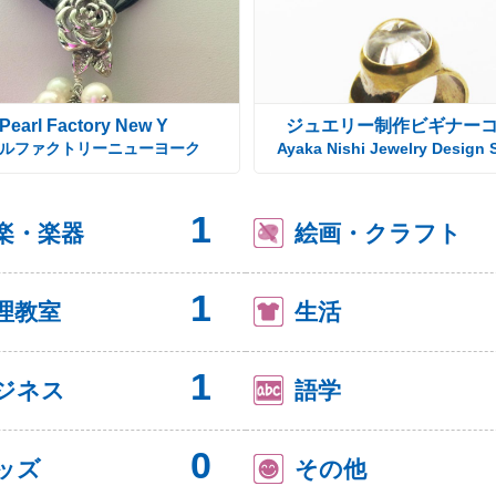
Pearl Factory New Y
ジュエリー制作ビギナー
ルファクトリーニューヨーク
Ayaka Nishi Jewelry Design 
1
楽・楽器
絵画・クラフト
1
理教室
生活
1
ジネス
語学
0
ッズ
その他