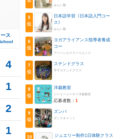
みらい塾
日本語学習《日本語入門コー
5
ス》
位
みらい塾
コース
ヨガアライアンス指導者養成
6
School
コー
位
アーバンエクスペリエンス
4
ステンドグラス
7
亨子ステンドグラス
位
1
洋裁教室
8
ソーイージーＮＹ洋裁教室
位
応募者数：
1
2
ズンバ
9
ダンスキャット
位
1
ジュエリー制作1日体験クラス
10