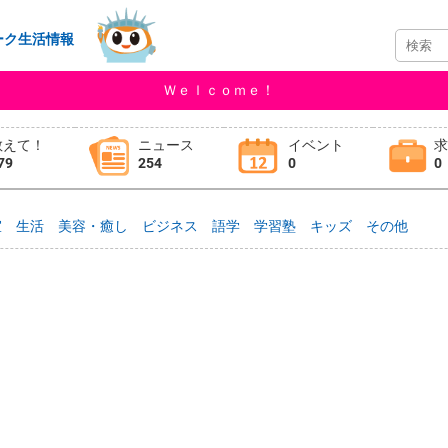
ーク生活情報
Ｗｅｌｃｏｍｅ！
教えて！
ニュース
イベント
79
254
0
0
室
生活
美容・癒し
ビジネス
語学
学習塾
キッズ
その他