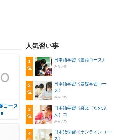
人気習い事
日本語学習《国語コース》
1
みらい塾
位
日本語学習《基礎学習コー
2
ス》
位
みらい塾
礎コース
日本語学習《楽文（たのぶ
3
ng
ん）コ
位
みらい塾
日本語学習《オンラインコー
4
ス》
位