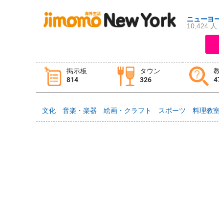
ニューヨ
10,424 人
ログイン
新規登録
掲示板
タウン
814
326
4
掲示板
タウン情報
教えて！
文化
音楽・楽器
絵画・クラフト
スポーツ
料理教
ニュース
イベント
求人
物件
習い事