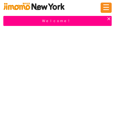
☰
ログイン
新規登録
Ｗｅｌｃｏｍｅ！
掲示板
タウン情報
教えて！
ニュース
イベント
求人
物件
習い事