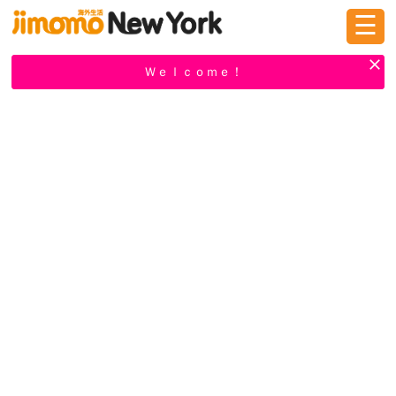
☰
ログイン
新規登録
Ｗｅｌｃｏｍｅ！
掲示板
タウン情報
教えて！
ニュース
イベント
求人
物件
習い事